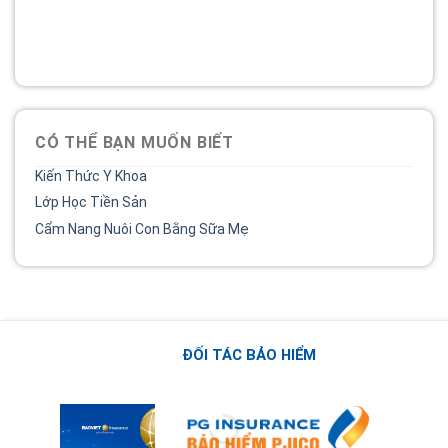
Bệnh viện phụ sản MêKông luôn đồng hành và lắng nghe
chia sẻ của chị.
02838 442 989
CÓ THỂ BẠN MUỐN BIẾT
Kiến Thức Y Khoa
Lớp Học Tiền Sản
Cẩm Nang Nuôi Con Bằng Sữa Mẹ
ĐỐI TÁC BẢO HIỂM