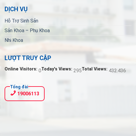
DỊCH VỤ
Hỗ Trợ Sinh Sản
Sản Khoa – Phụ Khoa
Nhi Khoa
LƯỢT TRUY CẬP
Online Visitors:
Today's Views:
Total Views:
0
295
432.436
Tổng đài
19006113