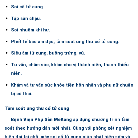
Soi cổ tử cung.
Tập sàn chậu.
Soi nhuộm khí hư.
Phết tế bào âm đạo, tầm soát ung thư cổ tử cung.
Siêu âm tử cung, buồng trứng, vú.
Tư vấn, chăm sóc, khám cho vị thành niên, thanh thiếu
niên.
Khám và tư vấn sức khỏe tiền hôn nhân và phụ nữ chuẩn
bị có thai.
Tầm soát ung thư cổ tử cung
Bệnh Viện Phụ Sản MêKông
áp dụng chương trình tầm
soát theo hướng dẫn mới nhất. Cùng với phòng xét nghiệm
hiện đại tại chỗ, máy soi cổ tử cung giúp phát hiện sớm và