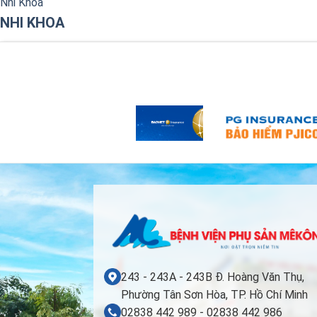
Nhi Khoa
NHI KHOA
243 - 243A - 243B Đ. Hoàng Văn Thụ,
Phường Tân Sơn Hòa, TP. Hồ Chí Minh
02838 442 989 - 02838 442 986