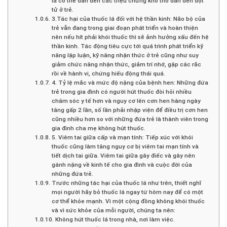
lá có thể dẫn đến các triệu chứng khó thở dẫn đến đột
tử ở trẻ.
3.Tác hại của thuốc lá đối với hệ thần kinh: Não bộ của
trẻ vẫn đang trong giai đoạn phát triển và hoàn thiện
nên nếu hít phải khói thuốc thì sẽ ảnh hưởng xấu đến hệ
thần kinh. Tác động tiêu cực tới quá trình phát triển kỹ
năng lập luận, kỹ năng nhận thức ở trẻ cũng như suy
giảm chức năng nhận thức, giảm trí nhớ, gặp các rắc
rồi về hành vi, chứng hiếu động thái quá.
4. Tỷ lệ mắc và mức độ nặng của bệnh hen: Những đứa
trẻ trong gia đình có người hút thuốc đòi hỏi nhiều
chăm sóc y tế hơn và nguy cơ lên cơn hen hàng ngày
tăng gấp 2 lần, số lần phải nhập viện để điều trị cơn hen
cũng nhiều hơn so với những đứa trẻ là thành viên trong
gia đình cha mẹ không hút thuốc.
5. Viêm tai giữa cấp và mạn tính: Tiếp xúc với khói
thuốc cũng làm tăng nguy cơ bị viêm tai mạn tính và
tiết dịch tai giữa. Viêm tai giữa gây điếc và gây nên
gánh nặng về kinh tế cho gia đình và cuộc đời của
những đứa trẻ.
Trước những tác hại của thuốc lá như trên, thiết nghĩ
mọi người hãy bỏ thuốc lá ngay từ hôm nay để có một
cơ thể khỏe mạnh. Vì một cộng đồng không khói thuốc
và vì sức khỏe của mỗi người, chúng ta nên:
Không hút thuốc lá trong nhà, nơi làm việc.