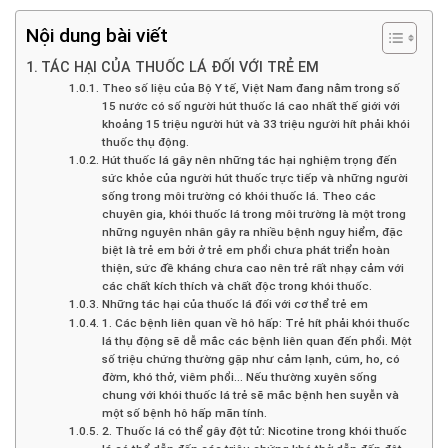
Nội dung bài viết
TÁC HẠI CỦA THUỐC LÁ ĐỐI VỚI TRẺ EM
Theo số liệu của Bộ Y tế, Việt Nam đang nằm trong số
15 nước có số người hút thuốc lá cao nhất thế giới với
khoảng 15 triệu người hút và 33 triệu người hít phải khói
thuốc thụ động.
Hút thuốc lá gây nên những tác hại nghiệm trọng đến
sức khỏe của người hút thuốc trực tiếp và những người
sống trong môi trường có khói thuốc lá. Theo các
chuyên gia, khói thuốc lá trong môi trường là một trong
những nguyên nhân gây ra nhiều bệnh nguy hiểm, đặc
biệt là trẻ em bởi ở trẻ em phổi chưa phát triển hoàn
thiện, sức đề kháng chưa cao nên trẻ rất nhạy cảm với
các chất kích thích và chất độc trong khói thuốc.
Những tác hại của thuốc lá đối với cơ thể trẻ em
1. Các bệnh liên quan về hô hấp: Trẻ hít phải khói thuốc
lá thụ động sẽ dễ mắc các bệnh liên quan đến phổi. Một
số triệu chứng thường gặp như cảm lạnh, cúm, ho, có
đờm, khó thở, viêm phổi… Nếu thường xuyên sống
chung với khói thuốc lá trẻ sẽ mắc bệnh hen suyễn và
một số bệnh hô hấp mãn tính.
2. Thuốc lá có thể gây đột tử: Nicotine trong khói thuốc