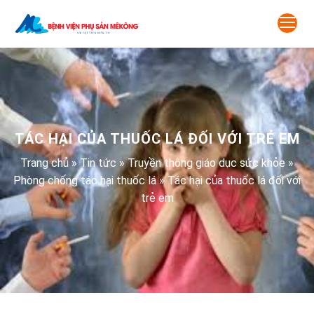
Skip
to
content
TÁC HẠI CỦA THUỐC LÁ ĐỐI VỚI TRẺ EM
Trang chủ
»
Tin tức
»
Truyền thông giáo dục sức khỏe
»
Phòng chống tác hại thuốc lá
»
Tác hại của thuốc lá đối với
trẻ em