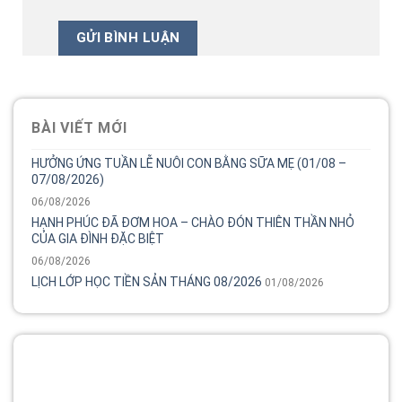
BÀI VIẾT MỚI
HƯỞNG ỨNG TUẦN LỄ NUÔI CON BẰNG SỮA MẸ (01/08 –
07/08/2026)
06/08/2026
HẠNH PHÚC ĐÃ ĐƠM HOA – CHÀO ĐÓN THIÊN THẦN NHỎ
CỦA GIA ĐÌNH ĐẶC BIỆT
06/08/2026
LỊCH LỚP HỌC TIỀN SẢN THÁNG 08/2026
01/08/2026
Tổng đài
Bệnh viện phụ sản MêKông luôn đồng hành và lắng nghe