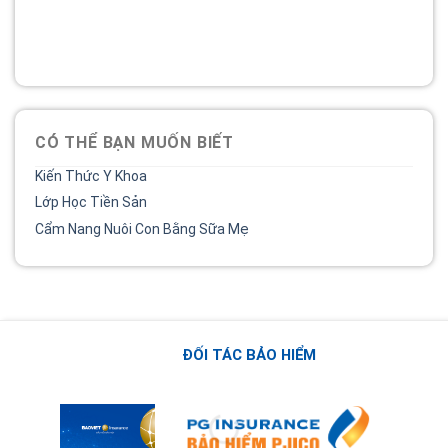
Bệnh viện phụ sản MêKông luôn đồng hành và lắng nghe
chia sẻ của chị.
02838 442 989
CÓ THỂ BẠN MUỐN BIẾT
Kiến Thức Y Khoa
Lớp Học Tiền Sản
Cẩm Nang Nuôi Con Bằng Sữa Mẹ
ĐỐI TÁC BẢO HIỂM