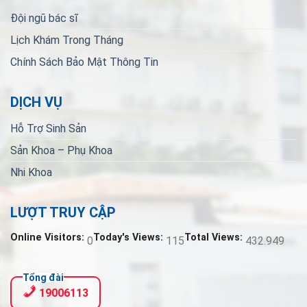
Đội ngũ bác sĩ
Lịch Khám Trong Tháng
Chính Sách Bảo Mật Thông Tin
DỊCH VỤ
Hỗ Trợ Sinh Sản
Sản Khoa – Phụ Khoa
Nhi Khoa
LƯỢT TRUY CẬP
Online Visitors:
Today's Views:
Total Views:
0
115
432.949
Tổng đài
19006113