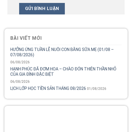
BÀI VIẾT MỚI
HƯỞNG ỨNG TUẦN LỄ NUÔI CON BẰNG SỮA MẸ (01/08 –
07/08/2026)
06/08/2026
HẠNH PHÚC ĐÃ ĐƠM HOA – CHÀO ĐÓN THIÊN THẦN NHỎ
CỦA GIA ĐÌNH ĐẶC BIỆT
06/08/2026
LỊCH LỚP HỌC TIỀN SẢN THÁNG 08/2026
01/08/2026
Tổng đài
Bệnh viện phụ sản MêKông luôn đồng hành và lắng nghe
chia sẻ của chị.