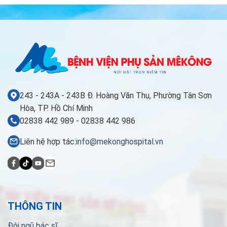
243 - 243A - 243B Đ. Hoàng Văn Thụ, Phường Tân Sơn
Hòa, TP. Hồ Chí Minh
02838 442 989 - 02838 442 986
Liên hệ hợp tác:
info@mekonghospital.vn
THÔNG TIN
Đội ngũ bác sĩ