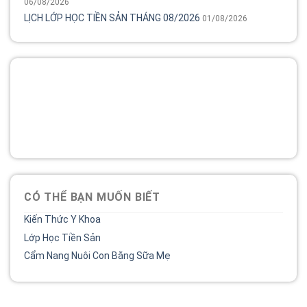
06/08/2026
LỊCH LỚP HỌC TIỀN SẢN THÁNG 08/2026
01/08/2026
Tổng đài
Bệnh viện phụ sản MêKông luôn đồng hành và lắng nghe
chia sẻ của chị.
02838 442 989
CÓ THỂ BẠN MUỐN BIẾT
Kiến Thức Y Khoa
Lớp Học Tiền Sản
Cẩm Nang Nuôi Con Bằng Sữa Mẹ