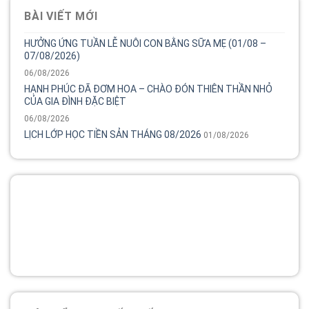
BÀI VIẾT MỚI
HƯỞNG ỨNG TUẦN LỄ NUÔI CON BẰNG SỮA MẸ (01/08 –
07/08/2026)
06/08/2026
HẠNH PHÚC ĐÃ ĐƠM HOA – CHÀO ĐÓN THIÊN THẦN NHỎ
CỦA GIA ĐÌNH ĐẶC BIỆT
06/08/2026
LỊCH LỚP HỌC TIỀN SẢN THÁNG 08/2026
01/08/2026
Tổng đài
Bệnh viện phụ sản MêKông luôn đồng hành và lắng nghe
chia sẻ của chị.
02838 442 989