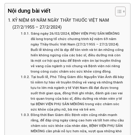
Nội dung bài viết
KỶ NIỆM 69 NĂM NGÀY THẦY THUỐC VIỆT NAM
(27/2/1955 – 27/2/2024)
Sáng ngày 26/02/2024, BỆNH VIỆN PHỤ SẢN MÊKÔNG
đã long trọng tổ chức chương trình kỷ niệm 69 năm
ngày Thầy thuốc Việt Nam (27/2/1955 – 27/2/2024).
Buổi lễ không chỉ là dịp để tôn vinh và tri ân những cống
hiến không ngừng của các bác sĩ, điều dưỡng mà còn
là một cơ hội quý báu để Bệnh viện ôn lại truyền thống
vẻ vang của ngành y nói chung và Bệnh viện nói riêng
trong công cuộc chăm sóc sức khỏe cộng đồng.
Tại buổi lễ, Phó Tổng Giám đốc Nguyễn Văn Ảnh đã bày
tỏ niềm tự hào về truyền thống vẻ vang và những thành
tựu to lớn mà ngành y tế Việt Nam đã đạt được trong
suốt thời gian qua, đồng thời ghi nhận, đánh giá cao vai
trò quan trọng của bác sĩ, điều dưỡng và nhân viên y tế
tại BỆNH VIỆN PHỤ SẢN MÊKÔNG trong việc chăm sóc
sức khỏe của phụ nữ, bà mẹ và trẻ em.
Đồng thời Ban Giám đốc Bệnh viện cũng nhấn mạnh
rằng, để đáp ứng ngày càng cao hơn và tốt hơn nhu cầu
chăm sóc sức khỏe của nhân dân, BỆNH VIỆN PHỤ SẢN
MÊKÔNG cần phải nỗ lực hơn nữa, vượt qua những khó