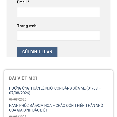
Email
*
Trang web
BÀI VIẾT MỚI
HƯỞNG ỨNG TUẦN LỄ NUÔI CON BẰNG SỮA MẸ (01/08 –
07/08/2026)
06/08/2026
HẠNH PHÚC ĐÃ ĐƠM HOA – CHÀO ĐÓN THIÊN THẦN NHỎ
CỦA GIA ĐÌNH ĐẶC BIỆT
06/08/2026