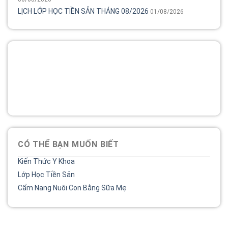
LỊCH LỚP HỌC TIỀN SẢN THÁNG 08/2026
01/08/2026
Tổng đài
Bệnh viện phụ sản MêKông luôn đồng hành và lắng nghe
chia sẻ của chị.
02838 442 989
CÓ THỂ BẠN MUỐN BIẾT
Kiến Thức Y Khoa
Lớp Học Tiền Sản
Cẩm Nang Nuôi Con Bằng Sữa Mẹ