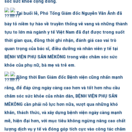
sóc sức khỏe cộng đồng.
Tại buổi lễ, Phó Tổng Giám đốc Nguyễn Văn Ảnh đã
bày tỏ niềm tự hào về truyền thống vẻ vang và những thành
tựu to lớn mà ngành y tế Việt Nam đã đạt được trong suốt
thời gian qua, đồng thời ghi nhận, đánh giá cao vai trò
quan trọng của bác sĩ, điều dưỡng và nhân viên y tế tại
BỆNH VIỆN PHỤ SẢN MÊKÔNG
trong việc chăm sóc sức
khỏe của phụ nữ, bà mẹ và trẻ em.
Đồng thời Ban Giám đốc Bệnh viện cũng nhấn mạnh
rằng, để đáp ứng ngày càng cao hơn và tốt hơn nhu cầu
chăm sóc sức khỏe của nhân dân,
BỆNH VIỆN PHỤ SẢN
MÊKÔNG
cần phải nỗ lực hơn nữa, vượt qua những khó
khăn, thách thức, và xây dựng bệnh viện ngày càng mạnh
mẽ, hiện đại hơn, với mục tiêu không ngừng nâng cao chất
lượng dịch vụ y tế và đóng góp tích cực vào công tác chăm