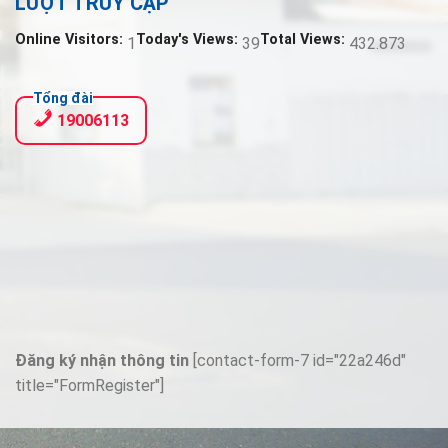
LƯỢT TRUY CẬP
Online Visitors:
Today's Views:
Total Views:
1
39
432.873
Tổng đài
19006113
Đăng ký nhận thông tin
[contact-form-7 id="22a246d"
title="FormRegister"]