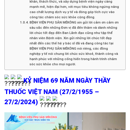
khăn, thách thức, và xây dựng bệnh viện ngày càng
mạnh mẽ, hiện đại hơn, với mục tiêu không ngừng nâng
cao chất lượng dịch vụ y tế và đóng góp tích cực vào
công tác chăm sóc sức khỏe cộng đồng.
BỆNH VIỆN PHỤ SẢN MÊKÔNG xin gửi lời cảm ơn cảm ơn
sâu sắc đến những Đơn vị đã đến thăm và dành những
lời chúc tốt đẹp đến Ban Lãnh đạo cũng như tập thể
nhân viên Bệnh viện. Xin gửi những lời chúc tốt đẹp
nhất đến các thế hệ y bác sĩ đã và đang công tác tại
BỆNH VIỆN PHỤ SẢN MÊKÔNG nói riêng, các đồng
nghiệp y tế nói chung lời chúc sức khoẻ, thành công và
hạnh phúc với những cống hiến trong hành trình chăm
sóc sức khỏe cho mọi người.
KỶ NIỆM 69 NĂM NGÀY THẦY
THUỐC VIỆT NAM (27/2/1955 –
27/2/2024)