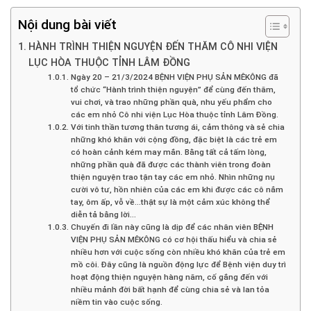
Nội dung bài viết
HÀNH TRÌNH THIỆN NGUYỆN ĐẾN THĂM CÔ NHI VIỆN
LỤC HÒA THUỘC TỈNH LÂM ĐỒNG
Ngày 20 – 21/3/2024 BỆNH VIỆN PHỤ SẢN MÊKÔNG đã
tổ chức “Hành trình thiện nguyện” để cùng đến thăm,
vui chơi, và trao những phần quà, nhu yếu phẩm cho
các em nhỏ Cô nhi viện Lục Hòa thuộc tỉnh Lâm Đồng.
Với tinh thần tương thân tương ái, cảm thông và sẻ chia
những khó khăn với cộng đồng, đặc biệt là các trẻ em
có hoàn cảnh kém may mắn. Bằng tất cả tấm lòng,
những phần quà đã được các thành viên trong đoàn
thiện nguyện trao tận tay các em nhỏ. Nhìn những nụ
cười vô tư, hồn nhiên của các em khi được các cô nắm
tay, ôm ấp, vỗ về…thật sự là một cảm xúc không thể
diễn tả bằng lời…
Chuyến đi lần này cũng là dịp để các nhân viên BỆNH
VIỆN PHỤ SẢN MÊKÔNG có cơ hội thấu hiểu và chia sẻ
nhiều hơn với cuộc sống còn nhiều khó khăn của trẻ em
mồ côi. Đây cũng là nguồn động lực để Bệnh viện duy trì
hoạt động thiện nguyện hàng năm, cố gắng đến với
nhiều mảnh đời bất hạnh để cùng chia sẻ và lan tỏa
niềm tin vào cuộc sống.