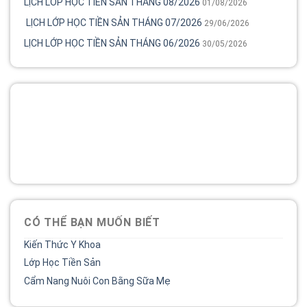
LỊCH LỚP HỌC TIỀN SẢN THÁNG 08/2026
01/08/2026
LỊCH LỚP HỌC TIỀN SẢN THÁNG 07/2026
29/06/2026
LỊCH LỚP HỌC TIỀN SẢN THÁNG 06/2026
30/05/2026
Tổng đài
Bệnh viện phụ sản MêKông luôn đồng hành và lắng nghe
chia sẻ của chị.
02838 442 989
CÓ THỂ BẠN MUỐN BIẾT
Kiến Thức Y Khoa
Lớp Học Tiền Sản
Cẩm Nang Nuôi Con Bằng Sữa Mẹ