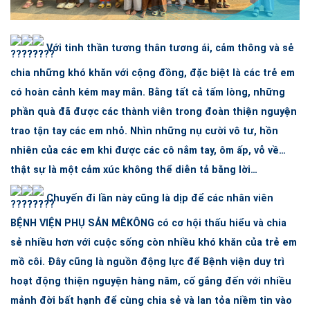
Với tinh thần tương thân tương ái, cảm thông và sẻ
chia những khó khăn với cộng đồng, đặc biệt là các trẻ em
có hoàn cảnh kém may mắn. Bằng tất cả tấm lòng, những
phần quà đã được các thành viên trong đoàn thiện nguyện
trao tận tay các em nhỏ. Nhìn những nụ cười vô tư, hồn
nhiên của các em khi được các cô nắm tay, ôm ấp, vỗ về…
thật sự là một cảm xúc không thể diễn tả bằng lời…
Chuyến đi lần này cũng là dịp để các nhân viên
BỆNH VIỆN PHỤ SẢN MÊKÔNG
có cơ hội thấu hiểu và chia
sẻ nhiều hơn với cuộc sống còn nhiều khó khăn của trẻ em
mồ côi. Đây cũng là nguồn động lực để Bệnh viện duy trì
hoạt động thiện nguyện hàng năm, cố gắng đến với nhiều
mảnh đời bất hạnh để cùng chia sẻ và lan tỏa niềm tin vào