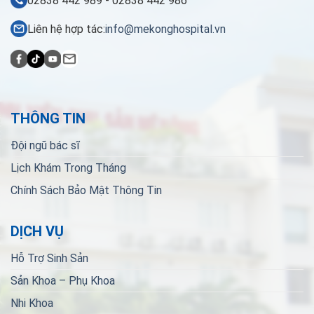
02838 442 989 - 02838 442 986
Liên hệ hợp tác:
info@mekonghospital.vn
THÔNG TIN
Đội ngũ bác sĩ
Lịch Khám Trong Tháng
Chính Sách Bảo Mật Thông Tin
DỊCH VỤ
Hỗ Trợ Sinh Sản
Sản Khoa – Phụ Khoa
Nhi Khoa