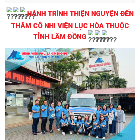
HÀNH TRÌNH THIỆN NGUYỆN ĐẾN
THĂM CÔ NHI VIỆN LỤC HÒA THUỘC
TỈNH LÂM ĐỒNG