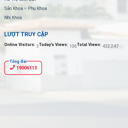
Sản Khoa – Phụ Khoa
Nhi Khoa
LƯỢT TRUY CẬP
Online Visitors:
Today's Views:
Total Views:
3
106
432.247
Tổng đài
19006113