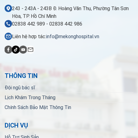
243 - 243A - 243B Đ. Hoàng Văn Thụ, Phường Tân Sơn
Hòa, TP. Hồ Chí Minh
02838 442 989 - 02838 442 986
Liên hệ hợp tác:
info@mekonghospital.vn
THÔNG TIN
Đội ngũ bác sĩ
Lịch Khám Trong Tháng
Chính Sách Bảo Mật Thông Tin
DỊCH VỤ
Hỗ Trợ Sinh Sản