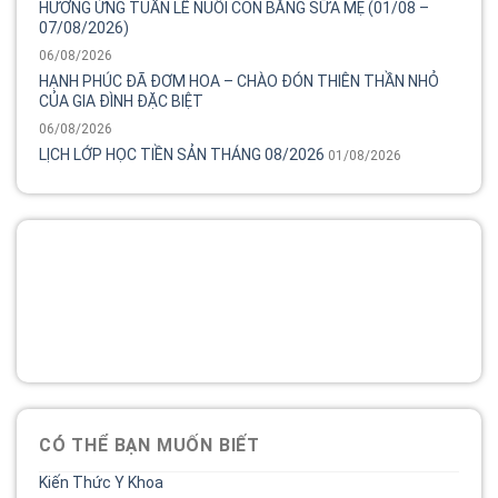
HƯỞNG ỨNG TUẦN LỄ NUÔI CON BẰNG SỮA MẸ (01/08 –
07/08/2026)
06/08/2026
HẠNH PHÚC ĐÃ ĐƠM HOA – CHÀO ĐÓN THIÊN THẦN NHỎ
CỦA GIA ĐÌNH ĐẶC BIỆT
06/08/2026
LỊCH LỚP HỌC TIỀN SẢN THÁNG 08/2026
01/08/2026
Tổng đài
Bệnh viện phụ sản MêKông luôn đồng hành và lắng nghe
chia sẻ của chị.
02838 442 989
CÓ THỂ BẠN MUỐN BIẾT
Kiến Thức Y Khoa