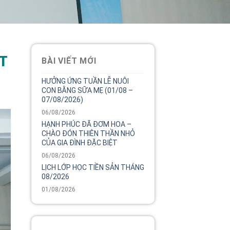
ỆT
BÀI VIẾT MỚI
HƯỞNG ỨNG TUẦN LỄ NUÔI
CON BẰNG SỮA MẸ (01/08 –
07/08/2026)
06/08/2026
HẠNH PHÚC ĐÃ ĐƠM HOA –
CHÀO ĐÓN THIÊN THẦN NHỎ
CỦA GIA ĐÌNH ĐẶC BIỆT
06/08/2026
LỊCH LỚP HỌC TIỀN SẢN THÁNG
08/2026
01/08/2026