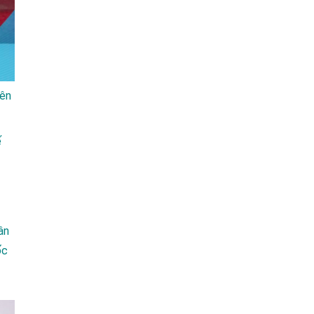
iên
́
hân
́c