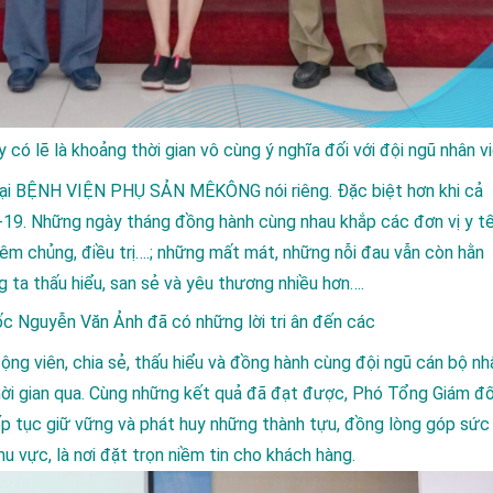
ó lẽ là khoảng thời gian vô cùng ý nghĩa đối với đội ngũ nhân v
̣i
BỆNH VIỆN PHỤ SẢN MÊKÔN
G nói riêng. Đặc biệt hơn khi cả
D-19. Những ngày tháng đồng hành cùng nhau khắp các đơn vị y tê
m chủng, điều trị….; những mất mát, những nỗi đau vẫn còn hằn
g ta thấu hiểu, san sẻ và yêu thương nhiều hơn….
 Nguyễn Văn Ảnh đã có những lời tri ân đến các
̣ động viên, chia sẻ, thấu hiểu và đồng hành cùng đội ngũ cán bộ n
thời gian qua. Cùng những kết quả đã đạt được, Phó Tổng Giám đô
tục giữ vững và phát huy những thành tựu, đồng lòng góp sức
 vực, là nơi đặt trọn niềm tin cho khách hàng.