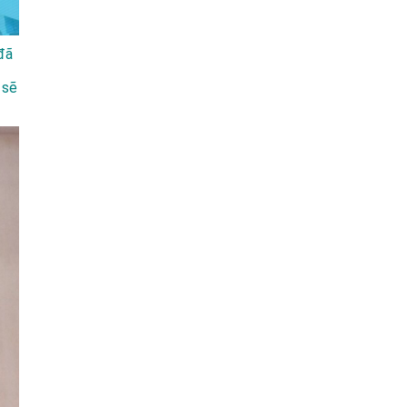
ã
̉ sẽ