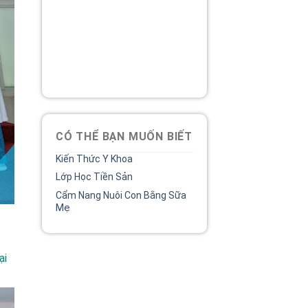
Tổng đài
Bệnh viện phụ sản MêKông
luôn đồng hành và lắng nghe
chia sẻ của chị.
02838 442 989
CÓ THỂ BẠN MUỐN BIẾT
Kiến Thức Y Khoa
Lớp Học Tiền Sản
Cẩm Nang Nuôi Con Bằng Sữa
Mẹ
ại