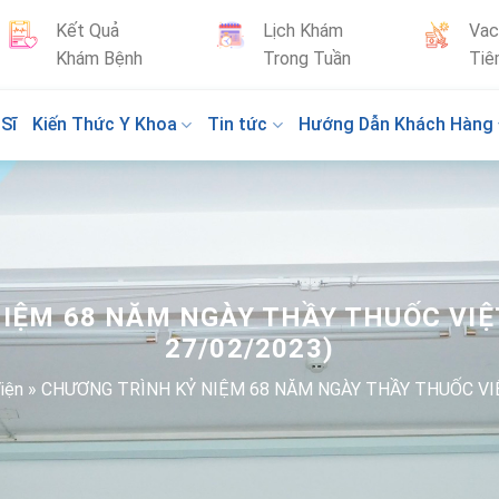
Kết Quả
Lịch Khám
Vac
Khám Bệnh
Trong Tuần
Tiê
Sĩ
Kiến Thức Y Khoa
Tin tức
Hướng Dẫn Khách Hàng
NIỆM 68 NĂM NGÀY THẦY THUỐC VIỆ
27/02/2023)
iện
»
CHƯƠNG TRÌNH KỶ NIỆM 68 NĂM NGÀY THẦY THUỐC VI