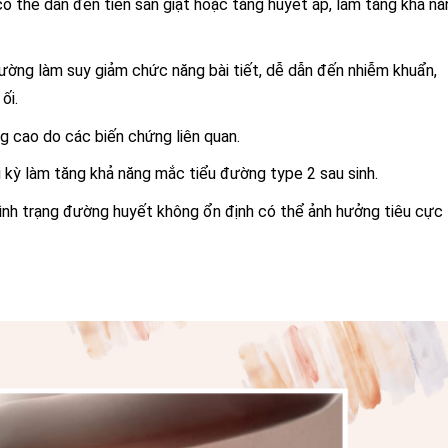
có thể dẫn đến tiền sản giật hoặc tăng huyết áp, làm tăng khả nă
đường làm suy giảm chức năng bài tiết, dễ dẫn đến nhiễm khuẩn,
ối.
g cao do các biến chứng liên quan.
i kỳ làm tăng khả năng mắc tiểu đường type 2 sau sinh.
Tình trạng đường huyết không ổn định có thể ảnh hưởng tiêu cực