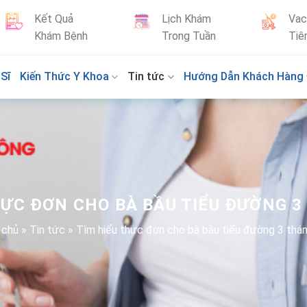
Kết Quả
Lịch Khám
Vac
Khám Bệnh
Trong Tuần
Tiê
Sĩ
Kiến Thức Y Khoa
Tin tức
Hướng Dẫn Khách Hàng
HỰC ĐƠN CHO BÀ BẦU TIỂU ĐƯỜNG 3
 chủ
»
Tin tức
»
Tìm hiểu thực đơn cho bà bầu tiểu đường 3 thán