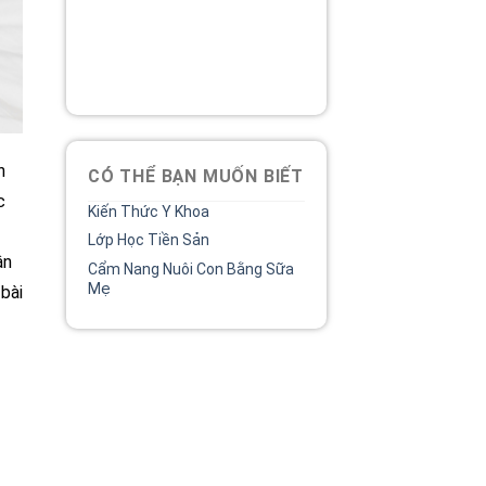
Bệnh viện phụ sản MêKông
luôn đồng hành và lắng nghe
chia sẻ của chị.
02838 442 989
h
CÓ THỂ BẠN MUỐN BIẾT
c
Kiến Thức Y Khoa
Lớp Học Tiền Sản
ân
Cẩm Nang Nuôi Con Bằng Sữa
Mẹ
bài