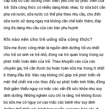
cấp đầy đủ các dưỡng chất thiết yếu cho sự phát triển của
trẻ. Sữa công thức có nhiều dạng khác nhau: từ sữa bột cần
pha với nước, sữa nước có thể pha theo nhu cầu, cho đến
sữa nước sử dụng ngay mà không cần chế biến thêm, đáp
ứng đa dạng nhu cầu của các bậc phụ huynh.
Khi nào nên cho trẻ uống sữa công thức?
Sữa mẹ được công nhận là nguồn dinh dưỡng tối ưu nhất
cho trẻ sơ sinh và trẻ nhỏ, đóng vai trò quan trọng trong sự
phát triển toàn diện của trẻ. Theo khuyến cáo của các
chuyên gia, trẻ cần được bú hoàn toàn sữa mẹ trong ít nhất
6 tháng đầu đời. Việc này không chỉ giúp trẻ phát triển về
mặt thể chất mà còn thúc đẩy sự phát triển tinh thần, đồng
thời giảm thiểu nguy cơ mắc các vấn đề sức khỏe như suy
dinh dưỡng. Những nghiên cứu chỉ ra rằng, trẻ không được
bú sữa mẹ có nguy cơ cao mắc các bệnh như suy dinh