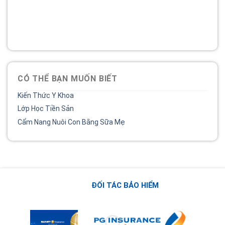
Bệnh viện phụ sản MêKông luôn đồng hành và lắng nghe
chia sẻ của chị.
02838 442 989
CÓ THỂ BẠN MUỐN BIẾT
Kiến Thức Y Khoa
Lớp Học Tiền Sản
Cẩm Nang Nuôi Con Bằng Sữa Mẹ
ĐỐI TÁC BẢO HIỂM