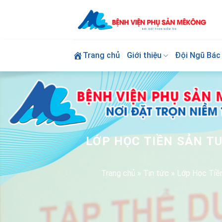
Skip
to
content
Trang chủ
Giới thiệu
Đội Ngũ Bác 
LỚP HỌC TIỀN SẢN T
Trang chủ
»
Tin tức
»
Lớp Học Tiề