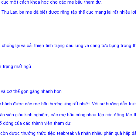
ể dục một cách khoa học cho các mẹ bầu tham dự.
Thu Lan, ba mẹ đã biết được rằng tập thể dục mang lại rất nhiều lợi
hống lại và cải thiện tình trạng đau lưng và căng tức bụng trong th
nh trạng mất ngủ.
g và cơ thể gọn gàng nhanh hơn.
c hành được các mẹ bầu hưởng ứng rất nhiệt. Với sự hướng dẫn trự
hân viên giàu kinh nghiệm, các mẹ bầu cùng nhau tập các động tác t
cổ động của các thành viên tham dự.
ẹ còn được thưởng thức tiệc teabreak và nhận nhiều phần quà hấp d