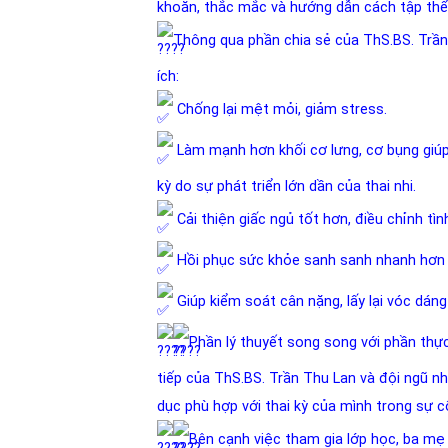
khoăn, thắc mắc và hướng dẫn cách tập th
Thông qua phần chia sẻ của ThS.BS. Trần 
ích:
Chống lại mệt mỏi, giảm stress.
Làm mạnh hơn khối cơ lưng, cơ bụng giúp c
kỳ do sự phát triển lớn dần của thai nhi.
Cải thiện giấc ngủ tốt hơn, điều chỉnh tì
Hồi phục sức khỏe sanh sanh nhanh hơn
Giúp kiểm soát cân nặng, lấy lại vóc dán
Phần lý thuyết song song với phần thự
tiếp của ThS.BS. Trần Thu Lan và đội ngũ n
dục phù hợp với thai kỳ của mình trong sự 
Bên cạnh việc tham gia lớp học, ba m