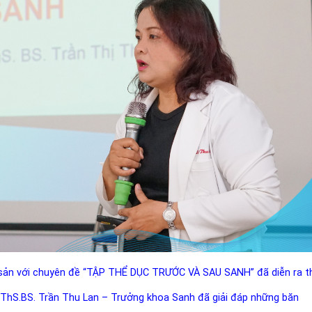
n sản với chuyên đề “TẬP THỂ DỤC TRƯỚC VÀ SAU SANH” đã diễn ra t
 ThS.BS. Trần Thu Lan – Trưởng khoa Sanh đã giải đáp những băn