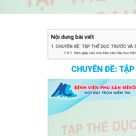
Nội dung bài viết
CHUYÊN ĐỀ: TẬP THỂ DỤC TRƯỚC VÀ 
Hẹn gặp các mẹ bầu vào lớp học tiền 
CHUYÊN ĐỀ: TẬP