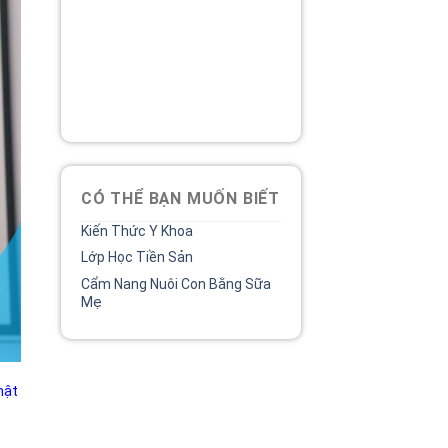
Tổng đài
Bệnh viện phụ sản MêKông
luôn đồng hành và lắng nghe
chia sẻ của chị.
02838 442 989
CÓ THỂ BẠN MUỐN BIẾT
Kiến Thức Y Khoa
Lớp Học Tiền Sản
Cẩm Nang Nuôi Con Bằng Sữa
Mẹ
hật