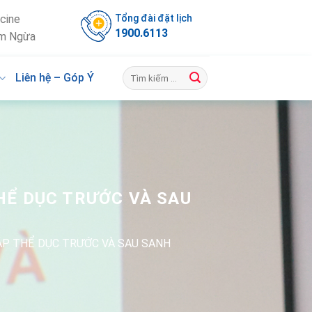
Tổng đài đặt lịch
cine
1900.6113
m Ngừa
Liên hệ – Góp Ý
HỂ DỤC TRƯỚC VÀ SAU
ẬP THỂ DỤC TRƯỚC VÀ SAU SANH