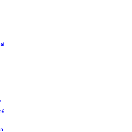
ai
c
hể
ẫn