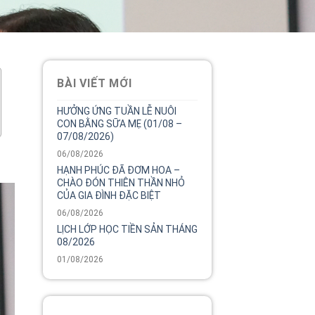
BÀI VIẾT MỚI
HƯỞNG ỨNG TUẦN LỄ NUÔI
CON BẰNG SỮA MẸ (01/08 –
07/08/2026)
06/08/2026
HẠNH PHÚC ĐÃ ĐƠM HOA –
CHÀO ĐÓN THIÊN THẦN NHỎ
CỦA GIA ĐÌNH ĐẶC BIỆT
06/08/2026
LỊCH LỚP HỌC TIỀN SẢN THÁNG
08/2026
01/08/2026