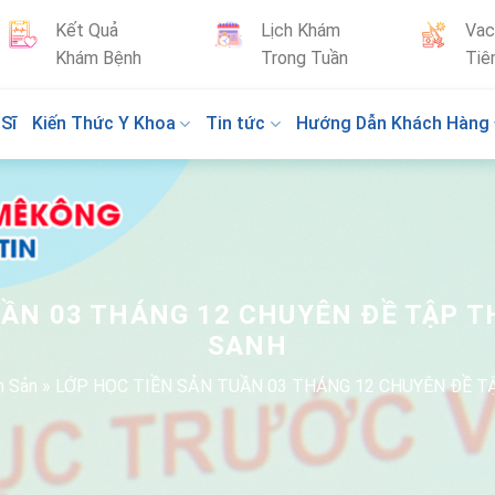
Kết Quả
Lịch Khám
Vac
Khám Bệnh
Trong Tuần
Tiê
Sĩ
Kiến Thức Y Khoa
Tin tức
Hướng Dẫn Khách Hàng
UẦN 03 THÁNG 12 CHUYÊN ĐỀ TẬP T
SANH
n Sản
»
LỚP HỌC TIỀN SẢN TUẦN 03 THÁNG 12 CHUYÊN ĐỀ T