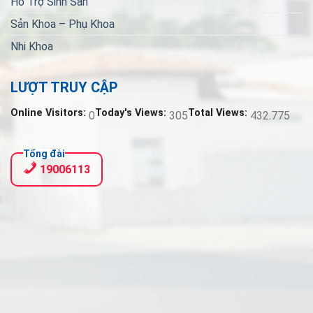
Hỗ Trợ Sinh Sản
Sản Khoa – Phụ Khoa
Nhi Khoa
LƯỢT TRUY CẬP
Online Visitors:
Today's Views:
Total Views:
0
305
432.775
Tổng đài
19006113