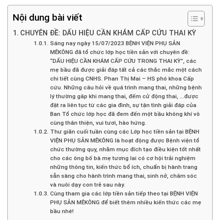
Nội dung bài viết
CHUYÊN ĐỀ: DẤU HIỆU CẦN KHÁM CẤP CỨU THAI KỲ
Sáng nay ngày 15/07/2023 BỆNH VIỆN PHỤ SẢN
MÊKÔNG đã tổ chức lớp học tiền sản với chuyên đề:
“DẤU HIỆU CẦN KHÁM CẤP CỨU TRONG THAI KỲ”, các
mẹ bầu đã được giải đáp tất cả các thắc mắc một cách
chi tiết cùng CNHS. Phan Thị Mai – HS phó khoa Cấp
cứu. Những câu hỏi về quá trình mang thai, những bệnh
lý thường găp khi mang thai, đếm cử động thai, …được
đặt ra liên tục từ các gia đình, sự tận tình giải đáp của
Ban Tổ chức lớp học đã đem đến một bầu không khí vô
cùng thân thiện, vui tươi, hào hứng.
Thư giãn cuối tuần cùng các Lớp học tiền sản tại BỆNH
VIỆN PHỤ SẢN MÊKÔNG là hoạt động được Bệnh viện tổ
chức thường quy, nhằm mục đích tạo điều kiện tốt nhất
cho các ông bố bà mẹ tương lai có cơ hội trải nghiệm
những thông tin, kiến thức bổ ích, chuẩn bị hành trang
sẵn sàng cho hành trình mang thai, sinh nở, chăm sóc
và nuôi dạy con trẻ sau này.
Cùng tham gia các lớp tiền sản tiếp theo tại BỆNH VIỆN
PHỤ SẢN MÊKÔNG để biết thêm nhiều kiến thức các mẹ
bầu nhé!