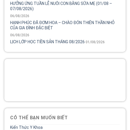
HƯỞNG ỨNG TUẦN LỄ NUÔI CON BẰNG SỮA MẸ (01/08 –
07/08/2026)
06/08/2026
HẠNH PHÚC ĐÃ ĐƠM HOA – CHÀO ĐÓN THIÊN THẦN NHỎ
CỦA GIA ĐÌNH ĐẶC BIỆT
06/08/2026
LỊCH LỚP HỌC TIỀN SẢN THÁNG 08/2026
01/08/2026
Tổng đài
Bệnh viện phụ sản MêKông luôn đồng hành và lắng nghe
chia sẻ của chị.
02838 442 989
CÓ THỂ BẠN MUỐN BIẾT
Kiến Thức Y Khoa