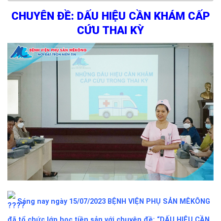
CHUYÊN ĐỀ: DẤU HIỆU CẦN KHÁM CẤP
CỨU THAI KỲ
Sáng nay ngày 15/07/2023
BỆNH VIỆN PHỤ SẢN MÊKÔNG
đã tổ chức lớp học tiền sản với chuyên đề: “DẤU HIỆU CẦN