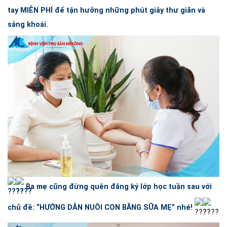
tay MIỄN PHÍ để tận hưởng những phút giây thư giãn và
sảng khoái.
Ba mẹ cũng đừng quên đăng ký lớp học tuần sau với
chủ đề: “HƯỚNG DẪN NUÔI CON BẰNG SỮA MẸ” nhé!