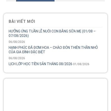
BÀI VIẾT MỚI
HƯỞNG ỨNG TUẦN LỄ NUÔI CON BẰNG SỮA MẸ (01/08 –
07/08/2026)
06/08/2026
HẠNH PHÚC ĐÃ ĐƠM HOA – CHÀO ĐÓN THIÊN THẦN NHỎ
CỦA GIA ĐÌNH ĐẶC BIỆT
06/08/2026
LỊCH LỚP HỌC TIỀN SẢN THÁNG 08/2026
01/08/2026
Tổng đài
Bệnh viện phụ sản MêKông luôn đồng hành và lắng nghe
chia sẻ của chị.
02838 442 989