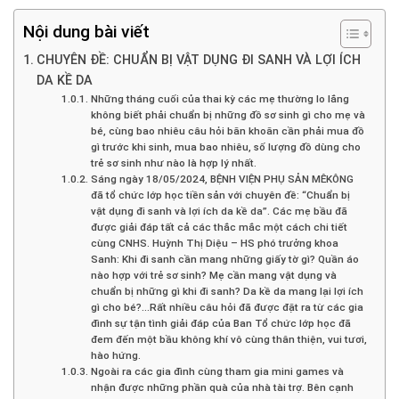
Nội dung bài viết
CHUYÊN ĐỀ: CHUẨN BỊ VẬT DỤNG ĐI SANH VÀ LỢI ÍCH
DA KỀ DA
Những tháng cuối của thai kỳ các mẹ thường lo lắng
không biết phải chuẩn bị những đồ sơ sinh gì cho mẹ và
bé, cùng bao nhiêu câu hỏi băn khoăn cần phải mua đồ
gì trước khi sinh, mua bao nhiêu, số lượng đồ dùng cho
trẻ sơ sinh như nào là hợp lý nhất.
Sáng ngày 18/05/2024, BỆNH VIỆN PHỤ SẢN MÊKÔNG
đã tổ chức lớp học tiền sản với chuyên đề: “Chuẩn bị
vật dụng đi sanh và lợi ích da kề da”. Các mẹ bầu đã
được giải đáp tất cả các thắc mắc một cách chi tiết
cùng CNHS. Huỳnh Thị Diệu – HS phó trưởng khoa
Sanh: Khi đi sanh cần mang những giấy tờ gì? Quần áo
nào hợp với trẻ sơ sinh? Mẹ cần mang vật dụng và
chuẩn bị những gì khi đi sanh? Da kề da mang lại lợi ích
gì cho bé?…Rất nhiều câu hỏi đã được đặt ra từ các gia
đình sự tận tình giải đáp của Ban Tổ chức lớp học đã
đem đến một bầu không khí vô cùng thân thiện, vui tươi,
hào hứng.
Ngoài ra các gia đình cùng tham gia mini games và
nhận được những phần quà của nhà tài trợ. Bên cạnh