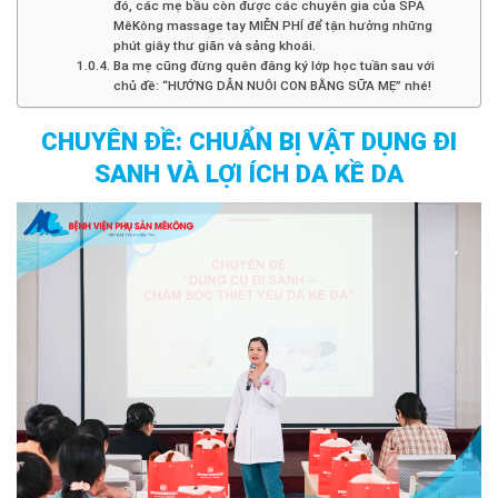
đó, các mẹ bầu còn được các chuyên gia của SPA
MêKông massage tay MIỄN PHÍ để tận hưởng những
phút giây thư giãn và sảng khoái.
Ba mẹ cũng đừng quên đăng ký lớp học tuần sau với
chủ đề: “HƯỚNG DẪN NUÔI CON BẰNG SỮA MẸ” nhé!
CHUYÊN ĐỀ: CHUẨN BỊ VẬT DỤNG ĐI
SANH VÀ LỢI ÍCH DA KỀ DA