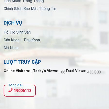
Lịch Khám Trong Tháng
Chính Sách Bảo Mật Thông Tin
DỊCH VỤ
Hỗ Trợ Sinh Sản
Sản Khoa – Phụ Khoa
Nhi Khoa
LƯỢT TRUY CẬP
Online Visitors:
Today's Views:
Total Views:
1
166
433.000
Tổng đài
19006113