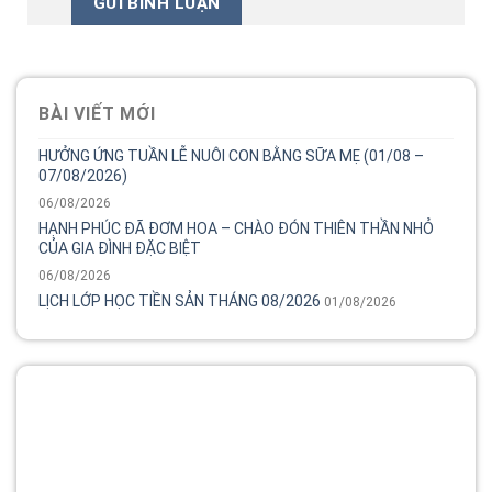
BÀI VIẾT MỚI
HƯỞNG ỨNG TUẦN LỄ NUÔI CON BẰNG SỮA MẸ (01/08 –
07/08/2026)
06/08/2026
HẠNH PHÚC ĐÃ ĐƠM HOA – CHÀO ĐÓN THIÊN THẦN NHỎ
CỦA GIA ĐÌNH ĐẶC BIỆT
06/08/2026
LỊCH LỚP HỌC TIỀN SẢN THÁNG 08/2026
01/08/2026
Tổng đài
Bệnh viện phụ sản MêKông luôn đồng hành và lắng nghe
chia sẻ của chị.
02838 442 989