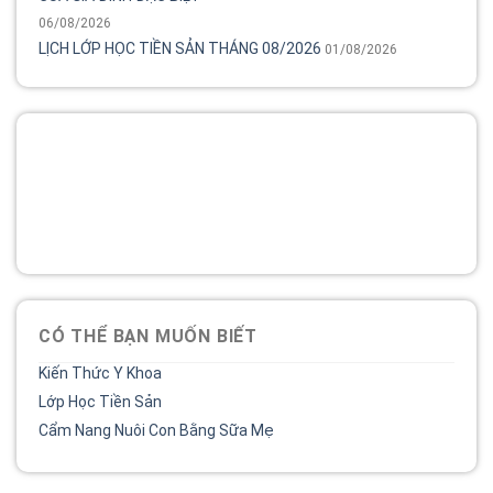
06/08/2026
LỊCH LỚP HỌC TIỀN SẢN THÁNG 08/2026
01/08/2026
Tổng đài
Bệnh viện phụ sản MêKông luôn đồng hành và lắng nghe
chia sẻ của chị.
02838 442 989
CÓ THỂ BẠN MUỐN BIẾT
Kiến Thức Y Khoa
Lớp Học Tiền Sản
Cẩm Nang Nuôi Con Bằng Sữa Mẹ