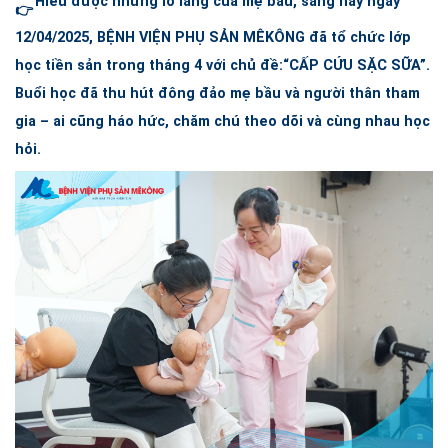
Hiểu được những lo lắng của mẹ bầu, sáng nay ngày
12/04/2025,
BỆNH VIỆN PHỤ SẢN MÊKÔNG
đã tổ chức lớp
học tiền sản trong tháng 4 với chủ đề:“CẤP CỨU SẶC SỮA”.
Buổi học đã thu hút đông đảo mẹ bầu và người thân tham
gia – ai cũng háo hức, chăm chú theo dõi và cùng nhau học
hỏi.