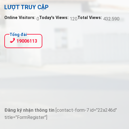
LƯỢT TRUY CẬP
Online Visitors:
Today's Views:
Total Views:
0
120
432.590
Tổng đài
19006113
Đăng ký nhận thông tin
[contact-form-7 id="22a246d"
title="FormRegister"]