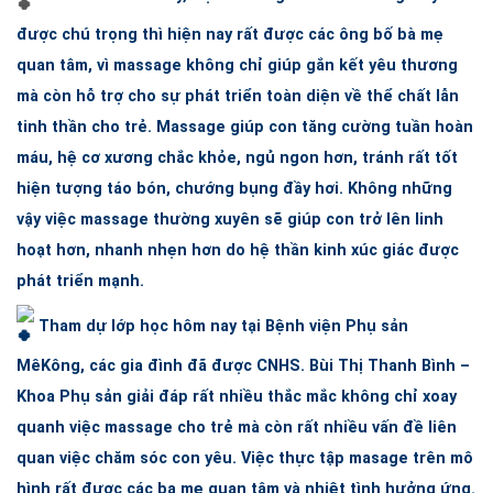
được chú trọng thì hiện nay rất được các ông bố bà mẹ
quan tâm, vì massage không chỉ giúp gắn kết yêu thương
mà còn hỗ trợ cho sự phát triển toàn diện về thể chất lẫn
tinh thần cho trẻ. Massage giúp con tăng cường tuần hoàn
máu, hệ cơ xương chắc khỏe, ngủ ngon hơn, tránh rất tốt
hiện tượng táo bón, chướng bụng đầy hơi. Không những
vậy việc massage thường xuyên sẽ giúp con trở lên linh
hoạt hơn, nhanh nhẹn hơn do hệ thần kinh xúc giác được
phát triển mạnh.
Tham dự lớp học hôm nay tại Bệnh viện Phụ sản
MêKông, các gia đình đã được CNHS. Bùi Thị Thanh Bình –
Khoa Phụ sản giải đáp rất nhiều thắc mắc không chỉ xoay
quanh việc massage cho trẻ mà còn rất nhiều vấn đề liên
quan việc chăm sóc con yêu. Việc thực tập masage trên mô
hình rất được các ba mẹ quan tâm và nhiệt tình hưởng ứng.