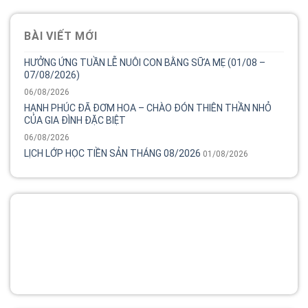
BÀI VIẾT MỚI
HƯỞNG ỨNG TUẦN LỄ NUÔI CON BẰNG SỮA MẸ (01/08 –
07/08/2026)
06/08/2026
HẠNH PHÚC ĐÃ ĐƠM HOA – CHÀO ĐÓN THIÊN THẦN NHỎ
CỦA GIA ĐÌNH ĐẶC BIỆT
06/08/2026
LỊCH LỚP HỌC TIỀN SẢN THÁNG 08/2026
01/08/2026
Tổng đài
Bệnh viện phụ sản MêKông luôn đồng hành và lắng nghe
chia sẻ của chị.
02838 442 989