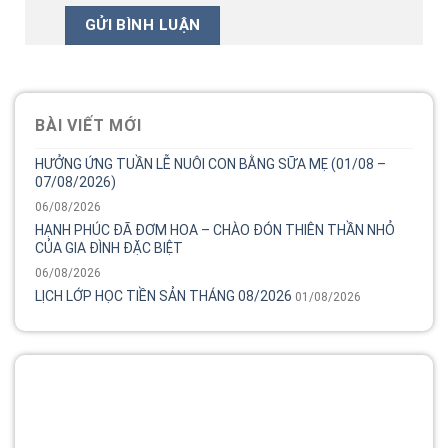
BÀI VIẾT MỚI
HƯỞNG ỨNG TUẦN LỄ NUÔI CON BẰNG SỮA MẸ (01/08 –
07/08/2026)
06/08/2026
HẠNH PHÚC ĐÃ ĐƠM HOA – CHÀO ĐÓN THIÊN THẦN NHỎ
CỦA GIA ĐÌNH ĐẶC BIỆT
06/08/2026
LỊCH LỚP HỌC TIỀN SẢN THÁNG 08/2026
01/08/2026
Tổng đài
Bệnh viện phụ sản MêKông luôn đồng hành và lắng nghe
chia sẻ của chị.