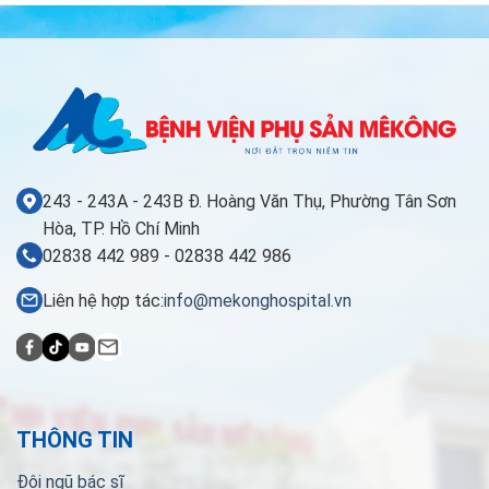
243 - 243A - 243B Đ. Hoàng Văn Thụ, Phường Tân Sơn
Hòa, TP. Hồ Chí Minh
02838 442 989 - 02838 442 986
Liên hệ hợp tác:
info@mekonghospital.vn
THÔNG TIN
Đội ngũ bác sĩ