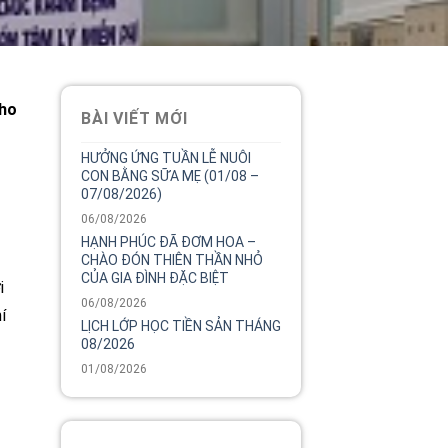
cho
BÀI VIẾT MỚI
HƯỞNG ỨNG TUẦN LỄ NUÔI
CON BẰNG SỮA MẸ (01/08 –
07/08/2026)
06/08/2026
HẠNH PHÚC ĐÃ ĐƠM HOA –
CHÀO ĐÓN THIÊN THẦN NHỎ
CỦA GIA ĐÌNH ĐẶC BIỆT
i
06/08/2026
í
LỊCH LỚP HỌC TIỀN SẢN THÁNG
08/2026
01/08/2026