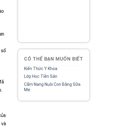
Tổng đài
ào
Bệnh viện phụ sản MêKông
luôn đồng hành và lắng nghe
chia sẻ của chị.
02838 442 989
in
 số
CÓ THỂ BẠN MUỐN BIẾT
Kiến Thức Y Khoa
Lớp Học Tiền Sản
đã
Cẩm Nang Nuôi Con Bằng Sữa
.
Mẹ
của
 và