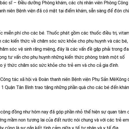
 bác sĩ – Điều dưỡng Phòng khám, các chị nhân viên Phòng Công
hanh niên Bệnh viện đã có mặt tại điểm khám, sẵn sàng để đón ch
c miễn phí cho các bé. Thuốc phát gồm các thuốc điều trị, vitam
ấn các kiến thức về chăm sóc sức khỏe cho phụ huynh và các bé,
hăm sóc vệ sinh răng miệng, đây là các vấn đề gặp phải trong đa
rọng tư vấn cho phụ huynh những kiến thức phòng tránh một số
ao ý thức chăm sóc sức khỏe cho trẻ em và cho cả gia đình.
n Công tác xã hội và Đoàn thanh niên Bệnh viện Phụ Sản MêKông 
g 1 Quận Tân Bình trao tặng những phần quà cho các bé đến khám
 cộng đồng như hôm nay đã góp phần nhỏ thể hiện sự quan tâm 
những mầm non tương lai của đất nước nói chung và với các trẻ em
ây cũng là sự gắn kết tình cảm giữa y tế tư nhân và y tế địa