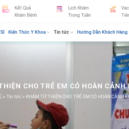
Kết Quả
Lịch Khám
Vac
Khám Bệnh
Trong Tuần
Tiê
Sĩ
Kiến Thức Y Khoa
Tin tức
Hướng Dẫn Khách Hàng
THIỆN CHO TRẺ EM CÓ HOÀN CẢNH
ủ
»
Tin tức
»
KHÁM TỪ THIỆN CHO TRẺ EM CÓ HOÀN CẢNH K