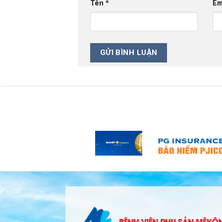
Tên
*
Em