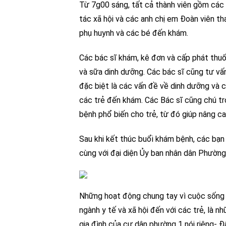
Từ 7g00 sáng, tất cả thành viên gồm các
tác xã hội và các anh chị em Đoàn viên t
phụ huynh và các bé đến khám.
Các bác sĩ khám, kê đơn và cấp phát thuố
và sữa dinh dưỡng. Các bác sĩ cũng tư v
đặc biệt là các vấn đề về dinh dưỡng và c
các trẻ đến khám. Các Bác sĩ cũng chú t
bệnh phổ biến cho trẻ, từ đó giúp nâng c
Sau khi kết thúc buổi khám bệnh, các bạ
cùng với đại diện Ủy ban nhân dân Phườn
Những hoạt động chung tay vì cuộc sống
ngành y tế và xã hội đến với các trẻ, là 
gia đình của cư dân phường 1 nói riêng- Đ