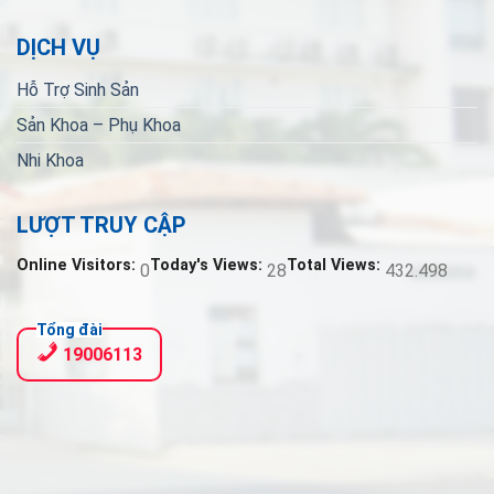
DỊCH VỤ
Hỗ Trợ Sinh Sản
Sản Khoa – Phụ Khoa
Nhi Khoa
LƯỢT TRUY CẬP
Online Visitors:
Today's Views:
Total Views:
0
28
432.498
Tổng đài
19006113