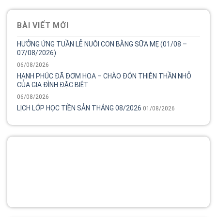
BÀI VIẾT MỚI
HƯỞNG ỨNG TUẦN LỄ NUÔI CON BẰNG SỮA MẸ (01/08 –
07/08/2026)
06/08/2026
HẠNH PHÚC ĐÃ ĐƠM HOA – CHÀO ĐÓN THIÊN THẦN NHỎ
CỦA GIA ĐÌNH ĐẶC BIỆT
06/08/2026
LỊCH LỚP HỌC TIỀN SẢN THÁNG 08/2026
01/08/2026
Tổng đài
Bệnh viện phụ sản MêKông luôn đồng hành và lắng nghe
chia sẻ của chị.
02838 442 989