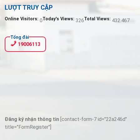
LƯỢT TRUY CẬP
Online Visitors:
Today's Views:
Total Views:
0
326
432.467
Tổng đài
19006113
Đăng ký nhận thông tin
[contact-form-7 id="22a246d"
title="FormRegister"]