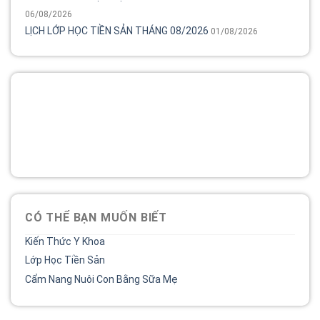
06/08/2026
LỊCH LỚP HỌC TIỀN SẢN THÁNG 08/2026
01/08/2026
Tổng đài
Bệnh viện phụ sản MêKông luôn đồng hành và lắng nghe
chia sẻ của chị.
02838 442 989
CÓ THỂ BẠN MUỐN BIẾT
Kiến Thức Y Khoa
Lớp Học Tiền Sản
Cẩm Nang Nuôi Con Bằng Sữa Mẹ