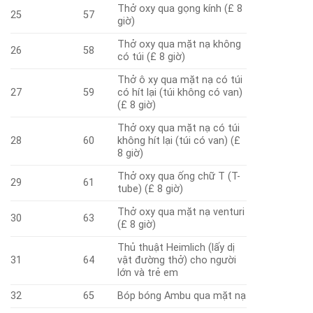
Thở oxy qua gọng kính (£ 8
25
57
giờ)
Thở oxy qua mặt nạ không
26
58
có túi (£ 8 giờ)
Thở ô xy qua mặt nạ có túi
27
59
có hít lại (túi không có van)
(£ 8 giờ)
Thở oxy qua mặt nạ có túi
28
60
không hít lại (túi có van) (£
8 giờ)
Thở oxy qua ống chữ T (T-
29
61
tube) (£ 8 giờ)
Thở oxy qua mặt nạ venturi
30
63
(£ 8 giờ)
Thủ thuật Heimlich (lấy dị
31
64
vật đường thở) cho người
lớn và trẻ em
32
65
Bóp bóng Ambu qua mặt nạ