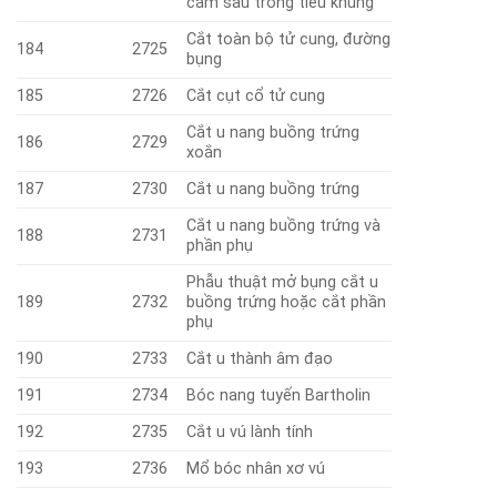
cắm sâu trong tiểu khung
Cắt toàn bộ tử cung, đường
184
2725
bụng
185
2726
Cắt cụt cổ tử cung
Cắt u nang buồng trứng
186
2729
xoắn
187
2730
Cắt u nang buồng trứng
Cắt u nang buồng trứng và
188
2731
phần phụ
Phẫu thuật mở bụng cắt u
189
2732
buồng trứng hoặc cắt phần
phụ
190
2733
Cắt u thành âm đạo
191
2734
Bóc nang tuyến Bartholin
192
2735
Cắt u vú lành tính
193
2736
Mổ bóc nhân xơ vú