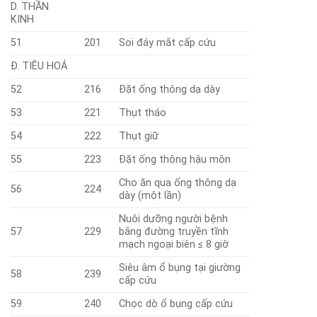
D. THẦN
KINH
51
201
Soi đáy mắt cấp cứu
Đ. TIÊU HOÁ
52
216
Đặt ống thông dạ dày
53
221
Thụt tháo
54
222
Thụt giữ
55
223
Đặt ống thông hậu môn
Cho ăn qua ống thông dạ
56
224
dày (một lần)
Nuôi dưỡng người bệnh
57
229
bằng đư­ờng truyền tĩnh
mạch ngoại biên ≤ 8 giờ
Siêu âm ổ bụng tại giường
58
239
cấp cứu
59
240
Chọc dò ổ bụng cấp cứu