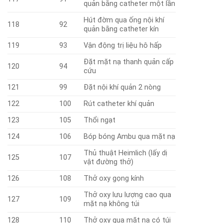
quản bằng catheter một lần
Hút đờm qua ống nội khí
118
92
quản bằng catheter kín
119
93
Vận động trị liệu hô hấp
Đặt mặt nạ thanh quản cấp
120
94
cứu
121
99
Đặt nội khí quản 2 nòng
122
100
Rút catheter khí quản
123
105
Thổi ngạt
124
106
Bóp bóng Ambu qua mặt nạ
Thủ thuật Heimlich (lấy dị
125
107
vật đường thở)
126
108
Thở oxy gọng kính
Thở oxy lưu lượng cao qua
127
109
mặt nạ không túi
128
110
Thở oxy qua mặt nạ có túi