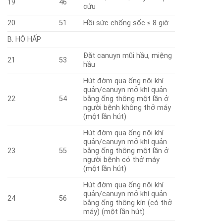
19
46
cứu
20
51
Hồi sức chống sốc ≤ 8 giờ
B. HÔ HẤP
Đặt canuyn mũi hầu, miệng
21
53
hầu
Hút đờm qua ống nội khí
quản/canuyn mở khí quản
22
54
bằng ống thông một lần ở
người bệnh không thở máy
(một lần hút)
Hút đờm qua ống nội khí
quản/canuyn mở khí quản
23
55
bằng ống thông một lần ở
người bệnh có thở máy
(một lần hút)
Hút đờm qua ống nội khí
quản/canuyn mở khí quản
24
56
bằng ống thông kín (có thở
máy) (một lần hút)