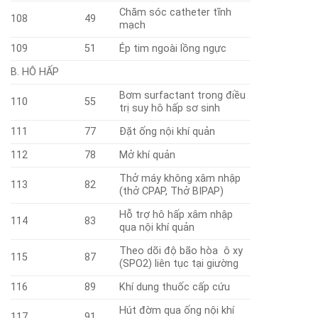
Chăm sóc catheter tĩnh
108
49
mạch
109
51
Ép tim ngoài lồng ngực
B. HÔ HẤP
Bơm surfactant trong điều
110
55
trị suy hô hấp sơ sinh
111
77
Đặt ống nội khí quản
112
78
Mở khí quản
Thở máy không xâm nhập
113
82
(thở CPAP, Thở BIPAP)
Hỗ trợ hô hấp xâm nhập
114
83
qua nội khí quản
Theo dõi độ bão hòa ô xy
115
87
(SPO2) liên tục tại giường
116
89
Khí dung thuốc cấp cứu
Hút đờm qua ống nội khí
117
91