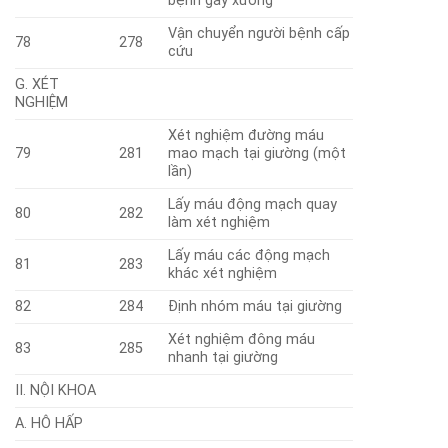
bệnh gãy xương
Vận chuyển người bệnh cấp
78
278
cứu
G. XÉT
NGHIỆM
Xét nghiệm đường máu
79
281
mao mạch tại giường (một
lần)
Lấy máu động mạch quay
80
282
làm xét nghiệm
Lấy máu các động mạch
81
283
khác xét nghiệm
82
284
Định nhóm máu tại giường
Xét nghiệm đông máu
83
285
nhanh tại giường
II. NỘI KHOA
A. HÔ HẤP