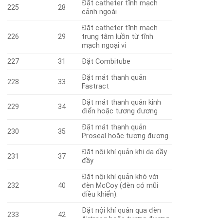
Đặt catheter tĩnh mạch
225
28
cảnh ngoài
Đặt catheter tĩnh mạch
226
29
trung tâm luồn từ tĩnh
mạch ngoại vi
227
31
Đặt Combitube
Đặt mát thanh quản
228
33
Fastract
Đặt mát thanh quản kinh
229
34
điển hoặc tương đương
Đặt mát thanh quản
230
35
Proseal hoặc tương đương
Đặt nội khí quản khi dạ dầy
231
37
đầy
Đặt nội khí quản khó với
232
40
đèn McCoy (đèn có mũi
điều khiển).
Đặt nội khí quản qua đèn
233
42