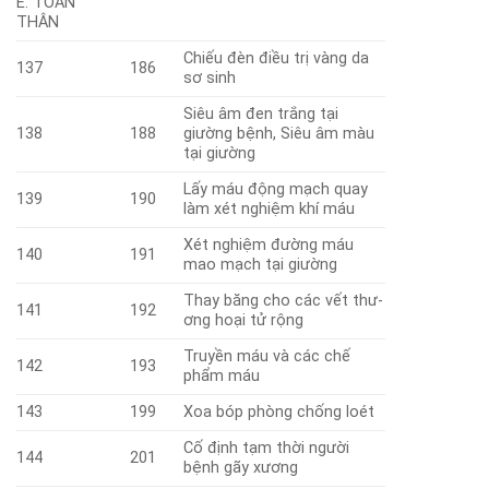
E. TOÀN
THÂN
Chiếu đèn điều trị vàng da
137
186
sơ sinh
Siêu âm đen trắng tại
138
188
giường bệnh, Siêu âm màu
tại giường
Lấy máu động mạch quay
139
190
làm xét nghiệm khí máu
Xét nghiệm đường máu
140
191
mao mạch tại giường
Thay băng cho các vết thư­
141
192
ơng hoại tử rộng
Truyền máu và các chế
142
193
phẩm máu
143
199
Xoa bóp phòng chống loét
Cố định tạm thời người
144
201
bệnh gãy xương