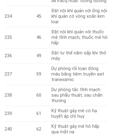
Airtracq hoặc tương đương
Đặt nội khí quản với ống nội
234
45
khí quản có vòng xoắn kim
loại
Đặt nội khí quản với thuốc
235
46
mê tĩnh mạch, thuốc mê hô
hấp
Đặt tư thế năm sấp khi thở
236
49
máy
Dự phòng rối loạn đông
237
59
máu bằng tiêm truyền axit
tranexamic
Dự phòng tắc tĩnh mạch
238
60
sau phẫu thuật, sau chấn
thương
Kỹ thuật gây mê có hạ
239
61
huyết áp chỉ huy
Kỹ thuật gây mê hô hấp
240
62
qua mặt nạ