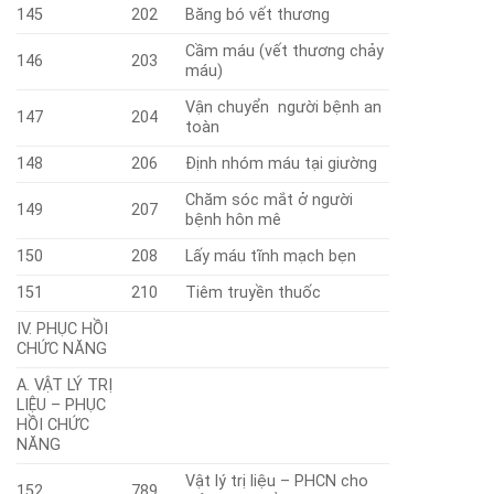
145
202
Băng bó vết thương
Cầm máu (vết thương chảy
146
203
máu)
Vận chuyển người bệnh an
147
204
toàn
148
206
Định nhóm máu tại giường
Chăm sóc mắt ở người
149
207
bệnh hôn mê
150
208
Lấy máu tĩnh mạch bẹn
151
210
Tiêm truyền thuốc
IV. PHỤC HỒI
CHỨC NĂNG
A. VẬT LÝ TRỊ
LIỆU – PHỤC
HỒI CHỨC
NĂNG
Vật lý trị liệu – PHCN cho
152
789