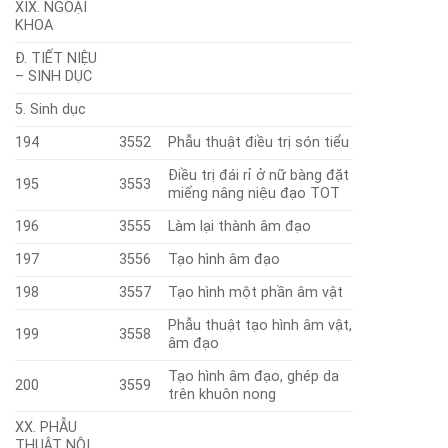
XIX. NGOẠI
KHOA
Đ. TIẾT NIỆU
– SINH DỤC
5. Sinh dục
194
3552
Phẫu thuật điều trị són tiểu
Điều trị đái rỉ ở nữ bàng đặt
195
3553
miếng nâng niệu đạo TOT
196
3555
Làm lại thành âm đạo
197
3556
Tạo hình âm đạo
198
3557
Tạo hình một phần âm vật
Phẫu thuật tạo hình âm vật,
199
3558
âm đạo
Tạo hình âm đạo, ghép da
200
3559
trên khuôn nong
XX. PHẪU
THUẬT NỘI