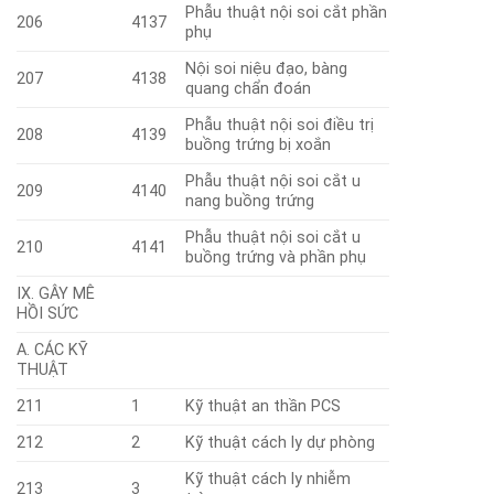
Phẫu thuật nội soi cắt phần
206
4137
phụ
Nội soi niệu đạo, bàng
207
4138
quang chẩn đoán
Phẫu thuật nội soi điều trị
208
4139
buồng trứng bị xoắn
Phẫu thuật nội soi cắt u
209
4140
nang buồng trứng
Phẫu thuật nội soi cắt u
210
4141
buồng trứng và phần phụ
IX. GÂY MÊ
HỒI SỨC
A. CÁC KỸ
THUẬT
211
1
Kỹ thuật an thần PCS
212
2
Kỹ thuật cách ly dự phòng
Kỹ thuật cách ly nhiễm
213
3