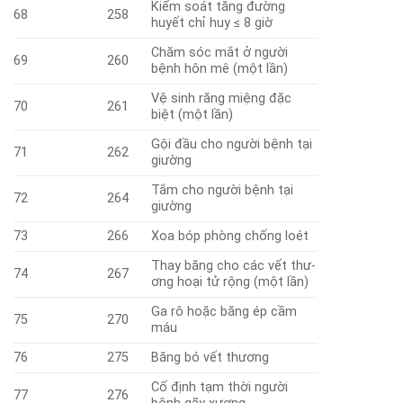
Kiểm soát tăng đường
68
258
huyết chỉ huy ≤ 8 giờ
Chăm sóc mắt ở người
69
260
bệnh hôn mê (một lần)
Vệ sinh răng miệng đặc
70
261
biệt (một lần)
Gội đầu cho người bệnh tại
71
262
giường
Tắm cho người bệnh tại
72
264
giường
73
266
Xoa bóp phòng chống loét
Thay băng cho các vết thư­
74
267
ơng hoại tử rộng (một lần)
Ga rô hoặc băng ép cầm
75
270
máu
76
275
Băng bó vết thương
Cố định tạm thời người
77
276