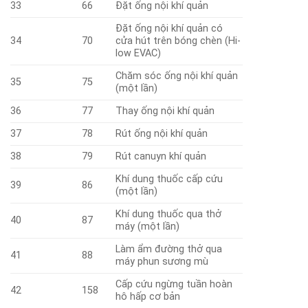
33
66
Đặt ống nội khí quản
Đặt ống nội khí quản có
34
70
cửa hút trên bóng chèn (Hi-
low EVAC)
Chăm sóc ống nội khí quản
35
75
(một lần)
36
77
Thay ống nội khí quản
37
78
Rút ống nội khí quản
38
79
Rút canuyn khí quản
Khí dung thuốc cấp cứu
39
86
(một lần)
Khí dung thuốc qua thở
40
87
máy (một lần)
Làm ẩm đường thở qua
41
88
máy phun sư­ơng mù
Cấp cứu ngừng tuần hoàn
42
158
hô hấp cơ bản