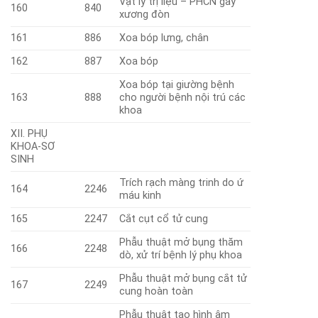
Vật lý trị liệu – PHCN gãy
160
840
xương đòn
161
886
Xoa bóp lưng, chân
162
887
Xoa bóp
Xoa bóp tại giường bệnh
163
888
cho người bệnh nội trú các
khoa
XII. PHỤ
KHOA-SƠ
SINH
Trích rạch màng trinh do ứ
164
2246
máu kinh
165
2247
Cắt cụt cổ tử cung
Phẫu thuật mở bụng thăm
166
2248
dò, xử trí bệnh lý phụ khoa
Phẫu thuật mở bụng cắt tử
167
2249
cung hoàn toàn
Phẫu thuật tạo hình âm