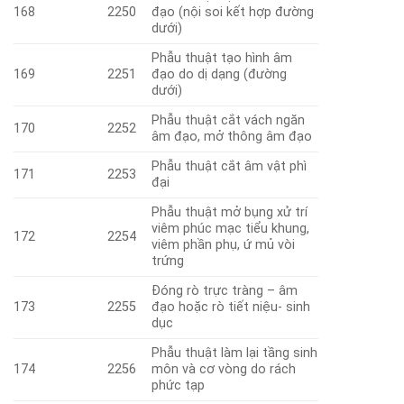
168
2250
đạo (nội soi kết hợp đường
dưới)
Phẫu thuật tạo hình âm
169
2251
đạo do dị dạng (đường
dưới)
Phẫu thuật cắt vách ngăn
170
2252
âm đạo, mở thông âm đạo
Phẫu thuật cắt âm vật phì
171
2253
đại
Phẫu thuật mở bụng xử trí
viêm phúc mạc tiểu khung,
172
2254
viêm phần phụ, ứ mủ vòi
trứng
Đóng rò trực tràng – âm
173
2255
đạo hoặc rò tiết niệu- sinh
dục
Phẫu thuật làm lại tầng sinh
174
2256
môn và cơ vòng do rách
phức tạp