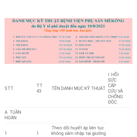
I. HỒI
SỨC
TT
CẤP
STT
TÊN DANH MỤC KỸ THUẬT
43
CỨU VÀ
CHỐNG
ĐỘC
A. TUẦN
HOÀN
Theo dõi huyết áp liên tục
1
1
không xâm nhập tại giường