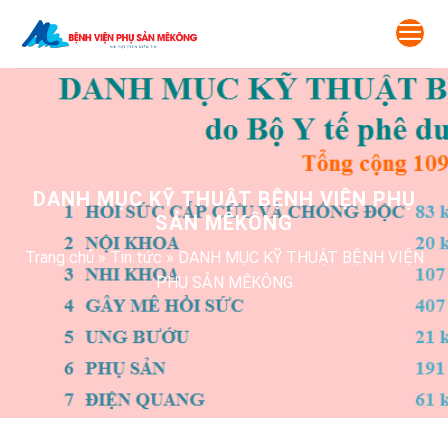
Skip
to
content
DANH MỤC KỸ THUẬT BỆNH VIỆN PHỤ
SẢN MÊKÔNG
Trang chủ
»
Tin tức
»
DANH MỤC KỸ THUẬT BỆNH VIỆN
PHỤ SẢN MÊKÔNG