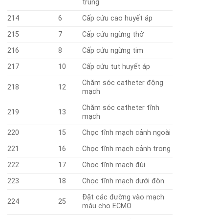
trùng
214
6
Cấp cứu cao huyết áp
215
7
Cấp cứu ngừng thở
216
8
Cấp cứu ngừng tim
217
10
Cấp cứu tụt huyết áp
Chăm sóc catheter động
218
12
mạch
Chăm sóc catheter tĩnh
219
13
mạch
220
15
Chọc tĩnh mạch cảnh ngoài
221
16
Chọc tĩnh mạch cảnh trong
222
17
Chọc tĩnh mạch đùi
223
18
Chọc tĩnh mạch dưới đòn
Đặt các đường vào mạch
224
25
máu cho ECMO