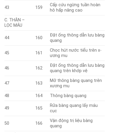
Cấp cứu ngừng tuần hoàn
43
159
hô hấp nâng cao
C. THẬN –
LỌC MÁU
Đặt ống thông dẫn lưu bàng
44
160
quang
Chọc hút nước tiểu trên x­
45
161
ương mu
Đặt ống thông dẫn lưu bàng
46
162
quang trên khớp vệ
Mở thông bàng quang trên
47
163
xương mu
48
164
Thông bàng quang
Rửa bàng quang lấy máu
49
165
cục
Vận động trị liệu bàng
50
166
quang