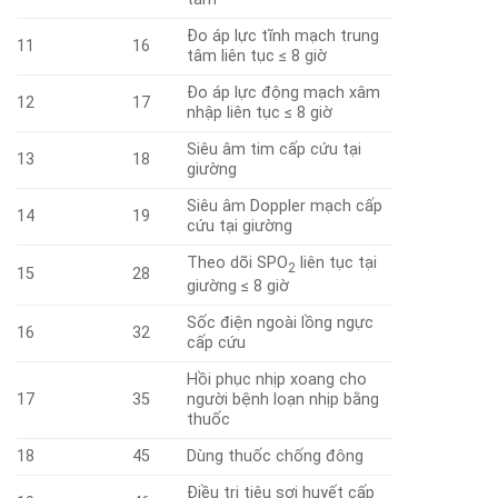
Đo áp lực tĩnh mạch trung
11
16
tâm liên tục ≤ 8 giờ
Đo áp lực động mạch xâm
12
17
nhập liên tục ≤ 8 giờ
Siêu âm tim cấp cứu tại
13
18
giư­ờng
Siêu âm Doppler mạch cấp
14
19
cứu tại giường
Theo dõi SPO
liên tục tại
2
15
28
giường ≤ 8 giờ
Sốc điện ngoài lồng ngực
16
32
cấp cứu
Hồi phục nhịp xoang cho
17
35
người bệnh loạn nhịp bằng
thuốc
18
45
Dùng thuốc chống đông
Điều trị tiêu sợi huyết cấp