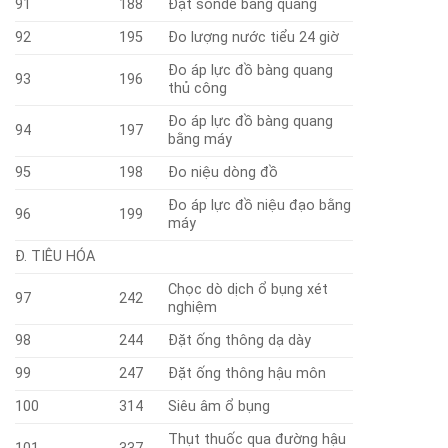
91
188
Đặt sonde bàng quang
92
195
Đo lượng nước tiểu 24 giờ
Đo áp lực đồ bàng quang
93
196
thủ công
Đo áp lực đồ bàng quang
94
197
bằng máy
95
198
Đo niệu dòng đồ
Đo áp lực đồ niệu đạo bằng
96
199
máy
Đ. TIÊU HÓA
Chọc dò dịch ổ bụng xét
97
242
nghiệm
98
244
Đặt ống thông dạ dày
99
247
Đặt ống thông hậu môn
100
314
Siêu âm ổ bụng
Thụt thuốc qua đường hậu