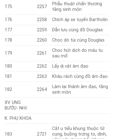
Phẫu thuật chấn thương
175
2257
tầng sinh môn
176
2258
Chích áp xe tuyến Bartholin
177
2259
Dẫn lưu cùng đồ Douglas
178
2260
Chọc dò túi cùng Douglas
Chọc hút dịch do máu tụ
179
2261
sau mổ
180
2262
Lấy dị vật âm đạo
181
2263
Khâu rách cùng đồ âm đạo
Làm lại thành âm đạo, tầng
182
2264
sinh môn
XV. UNG
BƯỚU- NHI
K. PHỤ KHOA
Cắt u tiểu khung thuộc tử
183
2721
cung, buồng trứng to, dính,