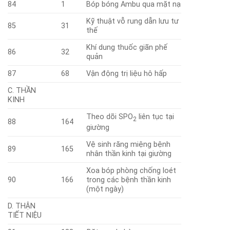
84
1
Bóp bóng Ambu qua mặt nạ
Kỹ thuật vỗ rung dẫn lưu tư
85
31
thế
Khí dung thuốc giãn phế
86
32
quản
87
68
Vận động trị liệu hô hấp
C. THẦN
KINH
Theo dõi SPO
liên tục tại
2
88
164
giường
Vệ sinh răng miệng bệnh
89
165
nhân thần kinh tại giường
Xoa bóp phòng chống loét
90
166
trong các bệnh thần kinh
(một ngày)
D. THẬN
TIẾT NIỆU