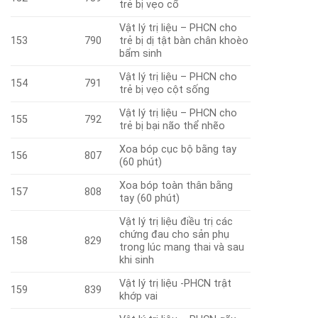
trẻ bị vẹo cổ
Vật lý trị liệu – PHCN cho
153
790
trẻ bị dị tật bàn chân khoèo
bẩm sinh
Vật lý trị liệu – PHCN cho
154
791
trẻ bị vẹo cột sống
Vật lý trị liệu – PHCN cho
155
792
trẻ bị bại não thể nhẽo
Xoa bóp cục bộ bằng tay
156
807
(60 phút)
Xoa bóp toàn thân bằng
157
808
tay (60 phút)
Vật lý trị liệu điều trị các
chứng đau cho sản phụ
158
829
trong lúc mang thai và sau
khi sinh
Vật lý trị liệu -PHCN trật
159
839
khớp vai