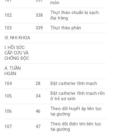
101
337
môn
Thụt tháo chuẩn bị sạch
102
338
đại tràng
103
339
Thụt tháo phân
III. NHI KHOA
I. HỒI SỨC
CẤP CỨU VÀ
CHỐNG ĐỘC
A. TUẦN
HOÀN
104
28
Đặt catheter tĩnh mạch
Đặt catheter tĩnh mạch rốn
105
34
ở trẻ sơ sinh
Theo dõi huyết áp liên tục
106
46
tại giường
Theo dõi điện tim liên tục
107
47
tại giường