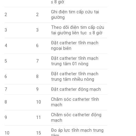
≤ 8 giờ
Ghi điện tim cấp cứu tại
2
2
giường
Theo dõi điện tim cấp cứu
3
3
tại giường liên tục ≤ 8 giờ
Đặt catheter tĩnh mạch
4
6
ngoại biên
Đặt catheter tĩnh mạch
5
7
trung tâm 01 nòng
Đặt catheter tĩnh mạch
6
8
trung tâm nhiều nòng
7
9
Đặt catheter động mạch
Chăm sóc catheter tĩnh
8
10
mạch
Chăm sóc catheter động
9
11
mạch
Đo áp lực tĩnh mạch trung
10
15
tâm