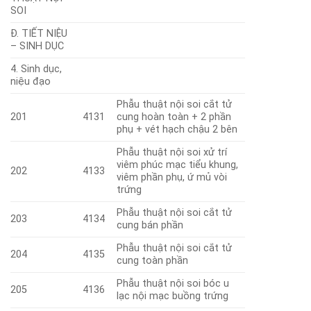
SOI
Đ. TIẾT NIỆU
– SINH DỤC
4. Sinh dục,
niệu đạo
Phẫu thuật nội soi cắt tử
201
4131
cung hoàn toàn + 2 phần
phụ + vét hạch chậu 2 bên
Phẫu thuật nội soi xử trí
viêm phúc mạc tiểu khung,
202
4133
viêm phần phụ, ứ mủ vòi
trứng
Phẫu thuật nội soi cắt tử
203
4134
cung bán phần
Phẫu thuật nội soi cắt tử
204
4135
cung toàn phần
Phẫu thuật nội soi bóc u
205
4136
lạc nội mạc buồng trứng