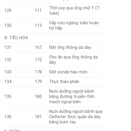
Thở oxy qua ống chữ T (T-
129
111
tube)
Cấp cứu ngừng tuần hoàn
130
113
hô hấp
Đ. TIÊU HÓA
131
167
Đặt ống thông dạ dày
Cho ăn qua ống thông dạ
132
172
dày
133
178
Đặt sonde hậu môn
134
179
Thụt tháo phân
Nuôi dưỡng người bệnh
135
180
bằng đường truyền tĩnh
mạch ngoại biên
Nuôi dưỡng người bệnh qua
136
181
Catheter thực quản dạ dày
bằng bơm tay