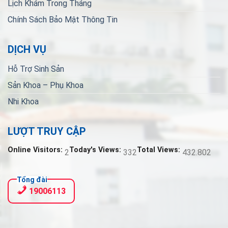
Lịch Khám Trong Tháng
Chính Sách Bảo Mật Thông Tin
DỊCH VỤ
Hỗ Trợ Sinh Sản
Sản Khoa – Phụ Khoa
Nhi Khoa
LƯỢT TRUY CẬP
Online Visitors:
Today's Views:
Total Views:
2
332
432.802
Tổng đài
19006113