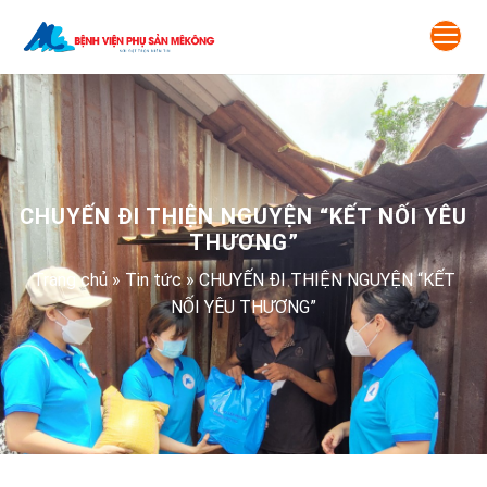
Skip
to
content
CHUYẾN ĐI THIỆN NGUYỆN “KẾT NỐI YÊU
THƯƠNG”
Trang chủ
»
Tin tức
»
CHUYẾN ĐI THIỆN NGUYỆN “KẾT
NỐI YÊU THƯƠNG”