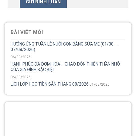
BÀI VIẾT MỚI
HƯỞNG ỨNG TUẦN LỄ NUÔI CON BẰNG SỮA MẸ (01/08 –
07/08/2026)
06/08/2026
HẠNH PHÚC ĐÃ ĐƠM HOA – CHÀO ĐÓN THIÊN THẦN NHỎ
CỦA GIA ĐÌNH ĐẶC BIỆT
06/08/2026
LỊCH LỚP HỌC TIỀN SẢN THÁNG 08/2026
01/08/2026
Tổng đài
Bệnh viện phụ sản MêKông luôn đồng hành và lắng nghe
chia sẻ của chị.