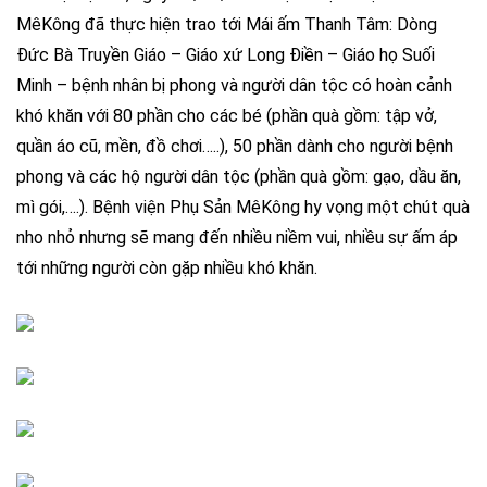
MêKông đã thực hiện trao tới Mái ấm Thanh Tâm: Dòng
Đức Bà Truyền Giáo – Giáo xứ Long Điền – Giáo họ Suối
Minh – bệnh nhân bị phong và người dân tộc có hoàn cảnh
khó khăn với 80 phần cho các bé (phần quà gồm: tập vở,
quần áo cũ, mền, đồ chơi…..), 50 phần dành cho người bệnh
phong và các hộ người dân tộc (phần quà gồm: gạo, dầu ăn,
mì gói,….). Bệnh viện Phụ Sản MêKông hy vọng một chút quà
nho nhỏ nhưng sẽ mang đến nhiều niềm vui, nhiều sự ấm áp
tới những người còn gặp nhiều khó khăn.