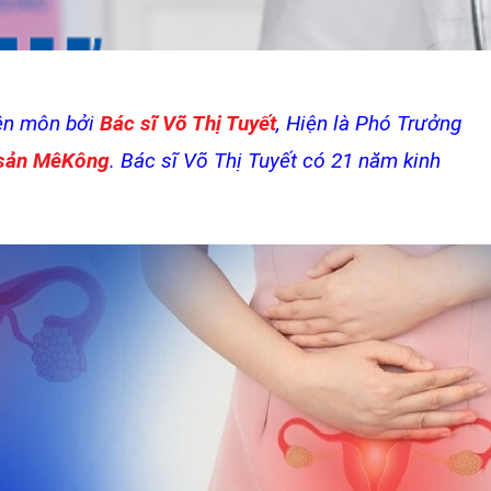
yên môn bởi
Bác sĩ Võ Thị Tuyết
, Hiện là Phó Trưởng
 sản MêKông
. Bác sĩ Võ Thị Tuyết có 21 năm kinh