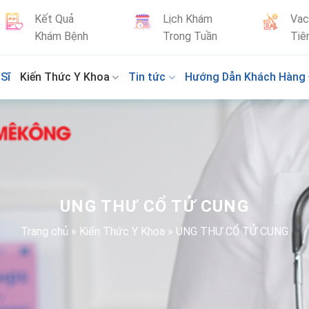
Kết Quả
Lịch Khám
Vac
Khám Bệnh
Trong Tuần
Tiê
Sĩ
Kiến Thức Y Khoa
Tin tức
Hướng Dẫn Khách Hàng
UNG THƯ CỔ TỬ CUNG
Trang chủ
»
Kiến Thức Y Khoa
»
UNG THƯ CỔ TỬ CUNG