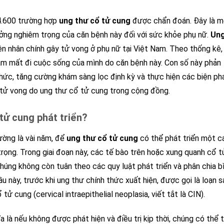
4.600 trường hợp
ung thư cổ tử cung
được chẩn đoán. Đây là m
ưởng nghiêm trọng của căn bệnh này đối với sức khỏe phụ nữ.
Un
n nhân chính gây tử vong ở phụ nữ tại Việt Nam. Theo thống kê,
m mất đi cuộc sống của mình do căn bệnh này. Con số này phản
thức, tăng cường khám sàng lọc định kỳ và thực hiện các biện ph
 tử vong do ung thư cổ tử cung trong cộng đồng.
tử cung phát triển?
ường là vài năm, để
ung thư cổ tử cung
có thể phát triển một c
trọng. Trong giai đoạn này, các tế bào trên hoặc xung quanh cổ t
húng không còn tuân theo các quy luật phát triển và phân chia b
 này, trước khi ung thư chính thức xuất hiện, được gọi là loạn s
tử cung (cervical intraepithelial neoplasia, viết tắt là CIN).
ĩa là nếu không được phát hiện và điều trị kịp thời, chúng có thể t