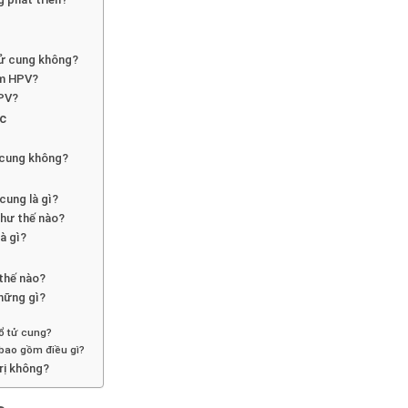
tử cung không?
ễm HPV?
HPV?
ọc
 cung không?
cung là gì?
hư thế nào?
à gì?
 thế nào?
những gì?
cổ tử cung?
g bao gồm điều gì?
trị không?