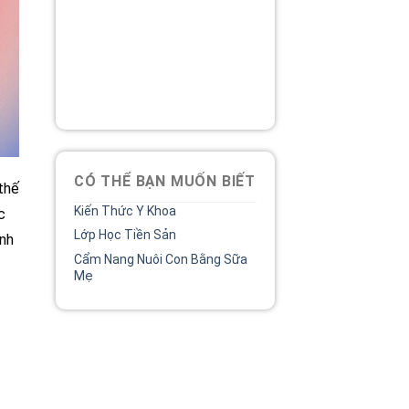
Tổng đài
Bệnh viện phụ sản MêKông
luôn đồng hành và lắng nghe
chia sẻ của chị.
02838 442 989
CÓ THỂ BẠN MUỐN BIẾT
thế
Kiến Thức Y Khoa
c
Lớp Học Tiền Sản
anh
Cẩm Nang Nuôi Con Bằng Sữa
Mẹ