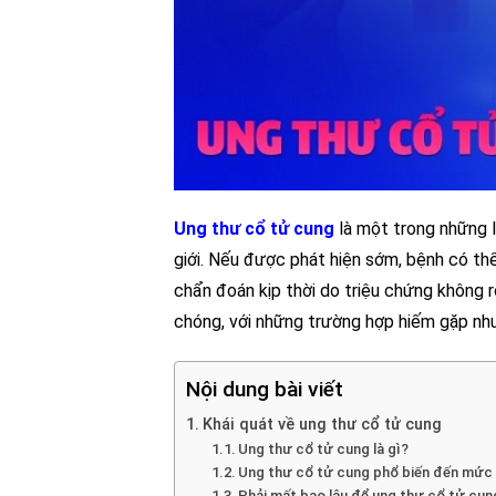
Ung thư cổ tử cung
là một trong những l
giới. Nếu được phát hiện sớm, bệnh có th
chẩn đoán kịp thời do triệu chứng không 
chóng, với những trường hợp hiếm gặp nh
Nội dung bài viết
Khái quát về ung thư cổ tử cung
Ung thư cổ tử cung là gì?
Ung thư cổ tử cung phổ biến đến mức
Phải mất bao lâu để ung thư cổ tử cun