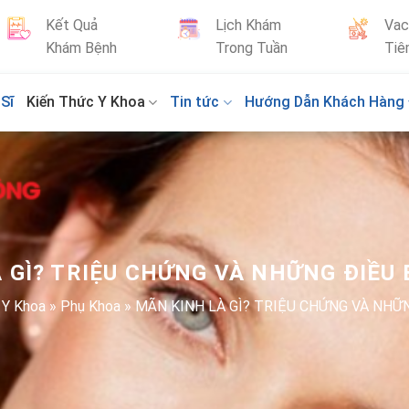
Kết Quả
Lịch Khám
Vac
Khám Bệnh
Trong Tuần
Tiê
Sĩ
Kiến Thức Y Khoa
Tin tức
Hướng Dẫn Khách Hàng
 GÌ? TRIỆU CHỨNG VÀ NHỮNG ĐIỀU
 Y Khoa
»
Phụ Khoa
»
MÃN KINH LÀ GÌ? TRIỆU CHỨNG VÀ NHỮ