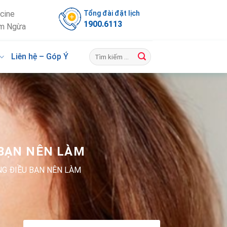
Tổng đài đặt lịch
cine
1900.6113
m Ngừa
Liên hệ – Góp Ý
 BẠN NÊN LÀM
NG ĐIỀU BẠN NÊN LÀM