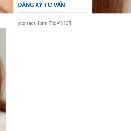
ĐĂNG KÝ TƯ VẤN
[contact-form-7 id="210"]