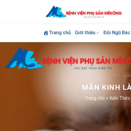
Skip
to
content
Trang chủ
Giới thiệu
Đội Ngũ Bác 
MÃN KINH LÀ
Trang chủ
»
Kiến Thức