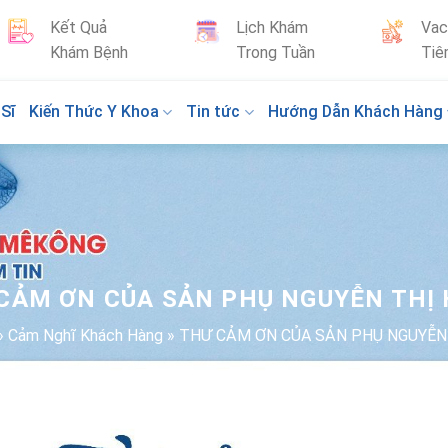
Kết Quả
Lịch Khám
Vac
Khám Bệnh
Trong Tuần
Tiê
Sĩ
Kiến Thức Y Khoa
Tin tức
Hướng Dẫn Khách Hàng
CẢM ƠN CỦA SẢN PHỤ NGUYỄN THỊ
»
Cảm Nghĩ Khách Hàng
»
THƯ CẢM ƠN CỦA SẢN PHỤ NGUYỄN