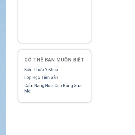
Tổng đài
Bệnh viện phụ sản MêKông
luôn đồng hành và lắng nghe
chia sẻ của chị.
02838 442 989
CÓ THỂ BẠN MUỐN BIẾT
Kiến Thức Y Khoa
Lớp Học Tiền Sản
Cẩm Nang Nuôi Con Bằng Sữa
Mẹ