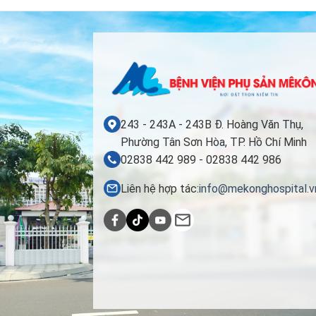
243 - 243A - 243B Đ. Hoàng Văn Thụ,
Phường Tân Sơn Hòa, TP. Hồ Chí Minh
02838 442 989 - 02838 442 986
Liên hệ hợp tác:
info@mekonghospital.v