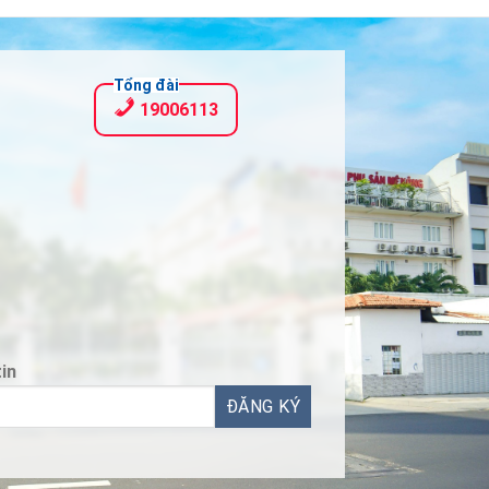
Tổng đài
19006113
in