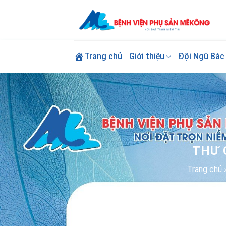
Skip
to
content
Trang chủ
Giới thiệu
Đội Ngũ Bác 
THƯ 
Trang chủ