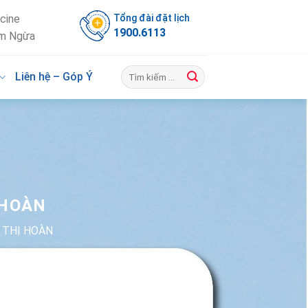
Tổng đài đặt lịch
cine
1900.6113
m Ngừa
Liên hệ – Góp Ý
 HOÀN
 THỊ HOÀN